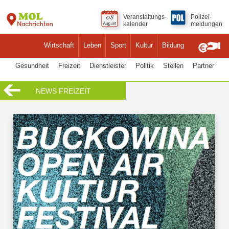
Veranstaltungs-
Polizei-
kalender
meldungen
Wirtschaft
Leben
Sport
Kultur
Bildung
Gesundheit
Freizeit
Dienstleister
Politik
Stellen
Partner
NEWS FREIZEIT