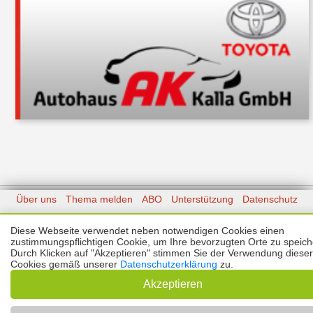
Über uns
Thema melden
ABO
Unterstützung
Datenschutz
Impressum
Diese Webseite verwendet neben notwendigen Cookies einen
zustimmungspflichtigen Cookie, um Ihre bevorzugten Orte zu speich
Kontakt
Copyright © 2026 |
Prinzmediaconcept.de
🌙 Dark Mode
Durch Klicken auf "Akzeptieren" stimmen Sie der Verwendung dieser
Cookies gemäß unserer
Datenschutzerklärung
zu.
Akzeptieren