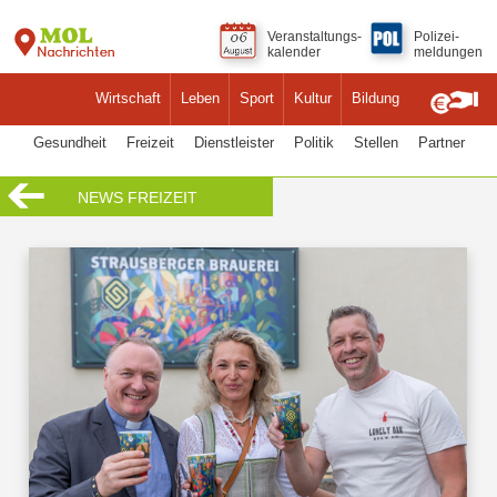
Veranstaltungs-
Polizei-
kalender
meldungen
Wirtschaft
Leben
Sport
Kultur
Bildung
Gesundheit
Freizeit
Dienstleister
Politik
Stellen
Partner
NEWS FREIZEIT