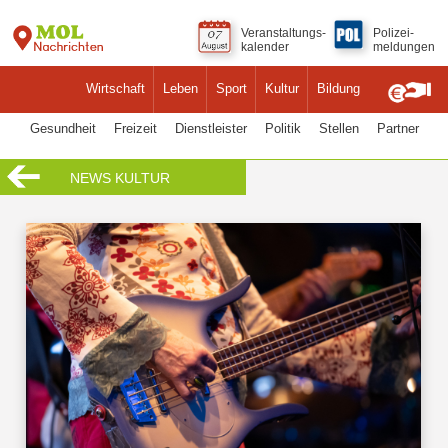
Veranstaltungs-
Polizei-
kalender
meldungen
Wirtschaft
Leben
Sport
Kultur
Bildung
Gesundheit
Freizeit
Dienstleister
Politik
Stellen
Partner
NEWS KULTUR