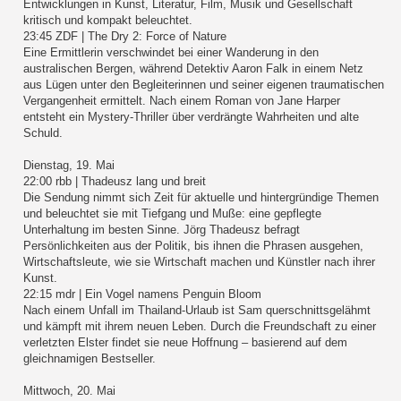
Entwicklungen in Kunst, Literatur, Film, Musik und Gesellschaft
kritisch und kompakt beleuchtet.
23:45 ZDF | The Dry 2: Force of Nature
Eine Ermittlerin verschwindet bei einer Wanderung in den
australischen Bergen, während Detektiv Aaron Falk in einem Netz
aus Lügen unter den Begleiterinnen und seiner eigenen traumatischen
Vergangenheit ermittelt. Nach einem Roman von Jane Harper
entsteht ein Mystery-Thriller über verdrängte Wahrheiten und alte
Schuld.
Dienstag, 19. Mai
22:00 rbb | Thadeusz lang und breit
Die Sendung nimmt sich Zeit für aktuelle und hintergründige Themen
und beleuchtet sie mit Tiefgang und Muße: eine gepflegte
Unterhaltung im besten Sinne. Jörg Thadeusz befragt
Persönlichkeiten aus der Politik, bis ihnen die Phrasen ausgehen,
Wirtschaftsleute, wie sie Wirtschaft machen und Künstler nach ihrer
Kunst.
22:15 mdr | Ein Vogel namens Penguin Bloom
Nach einem Unfall im Thailand-Urlaub ist Sam querschnittsgelähmt
und kämpft mit ihrem neuen Leben. Durch die Freundschaft zu einer
verletzten Elster findet sie neue Hoffnung – basierend auf dem
gleichnamigen Bestseller.
Mittwoch, 20. Mai