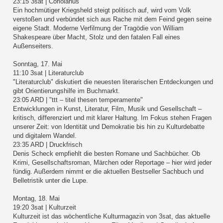
23:15 3sat | Coriolanus
Ein hochmütiger Kriegsheld steigt politisch auf, wird vom Volk
verstoßen und verbündet sich aus Rache mit dem Feind gegen seine
eigene Stadt. Moderne Verfilmung der Tragödie von William
Shakespeare über Macht, Stolz und den fatalen Fall eines
Außenseiters.
Sonntag, 17. Mai
11:10 3sat | Literaturclub
"Literaturclub" diskutiert die neuesten literarischen Entdeckungen und
gibt Orientierungshilfe im Buchmarkt.
23:05 ARD | "ttt – titel thesen temperamente"
Entwicklungen in Kunst, Literatur, Film, Musik und Gesellschaft –
kritisch, differenziert und mit klarer Haltung. Im Fokus stehen Fragen
unserer Zeit: von Identität und Demokratie bis hin zu Kulturdebatte
und digitalem Wandel.
23:35 ARD | Druckfrisch
Denis Scheck empfiehlt die besten Romane und Sachbücher. Ob
Krimi, Gesellschaftsroman, Märchen oder Reportage – hier wird jeder
fündig. Außerdem nimmt er die aktuellen Bestseller Sachbuch und
Belletristik unter die Lupe.
Montag, 18. Mai
19:20 3sat | Kulturzeit
Kulturzeit ist das wöchentliche Kulturmagazin von 3sat, das aktuelle