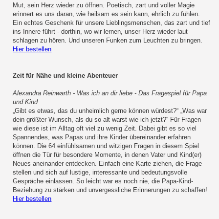
Mut, sein Herz wieder zu öffnen. Poetisch, zart und voller Magie
erinnert es uns daran, wie heilsam es sein kann, ehrlich zu fühlen.
Ein echtes Geschenk für unsere Lieblingsmenschen, das zart und tief
ins Innere führt - dorthin, wo wir lernen, unser Herz wieder laut
schlagen zu hören. Und unseren Funken zum Leuchten zu bringen.
Hier bestellen
Zeit für Nähe und kleine Abenteuer
Alexandra Reinwarth - Was ich an dir liebe - Das Fragespiel für Papa
und Kind
„Gibt es etwas, das du unheimlich gerne können würdest?“ „Was war
dein größter Wunsch, als du so alt warst wie ich jetzt?“ Für Fragen
wie diese ist im Alltag oft viel zu wenig Zeit. Dabei gibt es so viel
Spannendes, was Papas und ihre Kinder übereinander erfahren
können. Die 64 einfühlsamen und witzigen Fragen in diesem Spiel
öffnen die Tür für besondere Momente, in denen Vater und Kind(er)
Neues aneinander entdecken. Einfach eine Karte ziehen, die Frage
stellen und sich auf lustige, interessante und bedeutungsvolle
Gespräche einlassen. So leicht war es noch nie, die Papa-Kind-
Beziehung zu stärken und unvergessliche Erinnerungen zu schaffen!
Hier bestellen