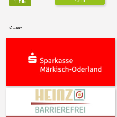
⇑
Zurück
Teilen
Werbung