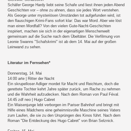
Schäfer George Hardy liebt seine Schafe und liest ihnen jeden Abend
Geschichten vor – ohne zu ahnen, dass sie jedes Wort verstehen.
Als George unter mysteriösen Umständen tot aufgefunden wird, ist
den flauschigen Krimi-Fans sofort klar: Das war Mord. Aber wie löst
man einen Mordfall? Von den vielen Gute-Nacht-Geschichten
inspiriert, machen sie sich in der eigenartigen Menschenwelt
gemeinsam auf die Suche nach dem Übeltäter. Die Verfilmung von
Leonie Swanns "Schafskrimi" ist ab dem 14. Mai auf der großen
Leinwand zu sehen.
Literatur im Fernsehen*
Donnerstag, 14. Mai
14:00 arte | Ritter der Nacht
Ein skrupelloser Adliger mordet für Macht und Reichtum, doch die
gerettete Tochter kehrt Jahre später zurück, um Rache zu nehmen
und die Wahrheit aufzudecken. Nach dem Roman von Paul Féval.
14:45 zdf neo | Hugo Cabret
Ein Waisenjunge lebt verborgen im Pariser Bahnhof und bringt mit
Hilfe eines Mädchens eine geheimnisvolle Maschine seines Vaters
zum Laufen, die sie zu den Ursprüngen des Kinos führt. Nach dem
Roman "Die Entdeckung des Hugo Cabret" von Brian Selznick.