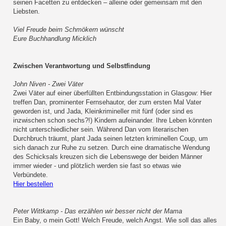
seinen Facetten zu entdecken – alleine oder gemeinsam mit den
Liebsten.
Viel Freude beim Schmökern wünscht
Eure Buchhandlung Micklich
Zwischen Verantwortung und Selbstfindung
John Niven - Zwei Väter
Zwei Väter auf einer überfüllten Entbindungsstation in Glasgow: Hier
treffen Dan, prominenter Fernsehautor, der zum ersten Mal Vater
geworden ist, und Jada, Kleinkrimineller mit fünf (oder sind es
inzwischen schon sechs?!) Kindern aufeinander. Ihre Leben könnten
nicht unterschiedlicher sein. Während Dan vom literarischen
Durchbruch träumt, plant Jada seinen letzten kriminellen Coup, um
sich danach zur Ruhe zu setzen. Durch eine dramatische Wendung
des Schicksals kreuzen sich die Lebenswege der beiden Männer
immer wieder - und plötzlich werden sie fast so etwas wie
Verbündete.
Hier bestellen
Peter Wittkamp - Das erzählen wir besser nicht der Mama
Ein Baby, o mein Gott! Welch Freude, welch Angst. Wie soll das alles