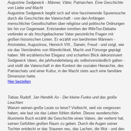
Augustine Sedgewick - Männer, Väter, Patriarchen. Eine Geschichte
von Liebe und Macht
Augustine Sedgewick begibt sich auf eine faszinierende Spurensuche
durch die Geschichte der Vaterschaft - von den Anfängen
menschlicher Gesellschaften über religiöse und politische Ordnungen
bis hin zur Gegenwart. Entstanden inmitten der #MeToo-Debatte
verbindet er als frischgebackener Vater persönliche Fragen mit
großen historischen Linien. Er erzählt von berühmten Männern -
Aristoteles, Augustinus, Heinrich VIII., Darwin, Freud - und zeigt, wie
sie das Verständnis von Männlichkeit, Macht und Fürsorge geprägt
haben. Mit erzählerischer Eleganz und scharfem Blick dekonstruiert
Sedgewick Ideen, die jahrhundertelang als selbstverständlich galten -
und stellt die Vaterschaft in den Kontext der sozialen Hierarchie, des
Patriarchats und einer Kultur, in der Macht stets auch eine familiäre
Dimension hatte.
Hier bestellen
Tobias Rudolf, Jan Hendrik Ax - Der kleine Funke und das große
Leuchten
Warum weinen große Leute so leise? Vielleicht, weil sie vergessen
haben, wie laut sie das Leben fühlen dürfen. Dieses wunderschön
illustrierte Buch erzählt die Geschichte eines Vaters, der verlernt hat,
seinen Gefühlen großen Raum zu geben. Durch die Augen seiner
Tochter entdeckt er das Staunen neu, das Lachen, die Wut - und den