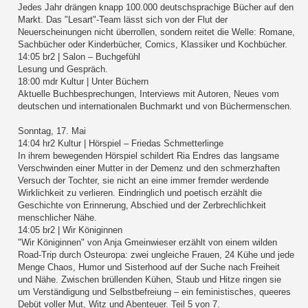
Jedes Jahr drängen knapp 100.000 deutschsprachige Bücher auf den
Markt. Das "Lesart"-Team lässt sich von der Flut der
Neuerscheinungen nicht überrollen, sondern reitet die Welle: Romane,
Sachbücher oder Kinderbücher, Comics, Klassiker und Kochbücher.
14:05 br2 | Salon – Buchgefühl
Lesung und Gespräch.
18:00 mdr Kultur | Unter Büchern
Aktuelle Buchbesprechungen, Interviews mit Autoren, Neues vom
deutschen und internationalen Buchmarkt und von Büchermenschen.
Sonntag, 17. Mai
14:04 hr2 Kultur | Hörspiel – Friedas Schmetterlinge
In ihrem bewegenden Hörspiel schildert Ria Endres das langsame
Verschwinden einer Mutter in der Demenz und den schmerzhaften
Versuch der Tochter, sie nicht an eine immer fremder werdende
Wirklichkeit zu verlieren. Eindringlich und poetisch erzählt die
Geschichte von Erinnerung, Abschied und der Zerbrechlichkeit
menschlicher Nähe.
14:05 br2 | Wir Königinnen
"Wir Königinnen" von Anja Gmeinwieser erzählt von einem wilden
Road-Trip durch Osteuropa: zwei ungleiche Frauen, 24 Kühe und jede
Menge Chaos, Humor und Sisterhood auf der Suche nach Freiheit
und Nähe. Zwischen brüllenden Kühen, Staub und Hitze ringen sie
um Verständigung und Selbstbefreiung – ein feministisches, queeres
Debüt voller Mut, Witz und Abenteuer. Teil 5 von 7.