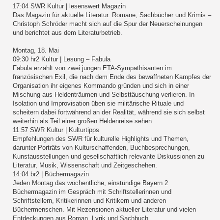
17:04 SWR Kultur | lesenswert Magazin
Das Magazin für aktuelle Literatur. Romane, Sachbücher und Krimis –
Christoph Schröder macht sich auf die Spur der Neuerscheinungen
und berichtet aus dem Literaturbetrieb.
Montag, 18. Mai
09:30 hr2 Kultur | Lesung – Fabula
Fabula erzählt von zwei jungen ETA-Sympathisanten im
französischen Exil, die nach dem Ende des bewaffneten Kampfes der
Organisation ihr eigenes Kommando gründen und sich in einer
Mischung aus Heldenträumen und Selbsttäuschung verlieren. In
Isolation und Improvisation üben sie militärische Rituale und
scheitern dabei fortwährend an der Realität, während sie sich selbst
weiterhin als Teil einer großen Heldenreise sehen.
11:57 SWR Kultur | Kulturtipps
Empfehlungen des SWR für kulturelle Highlights und Themen,
darunter Porträts von Kulturschaffenden, Buchbesprechungen,
Kunstausstellungen und gesellschaftlich relevante Diskussionen zu
Literatur, Musik, Wissenschaft und Zeitgeschehen.
14:04 br2 | Büchermagazin
Jeden Montag das wöchentliche, einstündige Bayern 2
Büchermagazin im Gespräch mit Schriftstellerinnen und
Schriftstellern, Kritikerinnen und Kritikern und anderen
Büchermenschen. Mit Rezensionen aktueller Literatur und vielen
Entdeckungen aus Roman, Lyrik und Sachbuch.