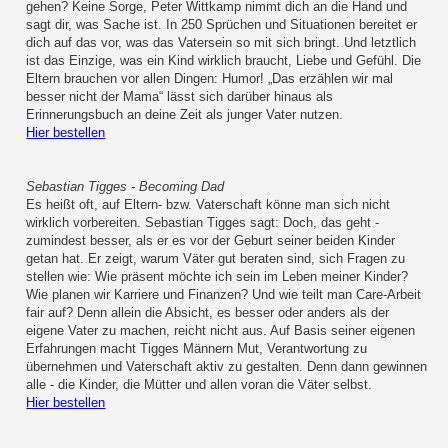
gehen? Keine Sorge, Peter Wittkamp nimmt dich an die Hand und
sagt dir, was Sache ist. In 250 Sprüchen und Situationen bereitet er
dich auf das vor, was das Vatersein so mit sich bringt. Und letztlich
ist das Einzige, was ein Kind wirklich braucht, Liebe und Gefühl. Die
Eltern brauchen vor allen Dingen: Humor! „Das erzählen wir mal
besser nicht der Mama“ lässt sich darüber hinaus als
Erinnerungsbuch an deine Zeit als junger Vater nutzen.
Hier bestellen
Sebastian Tigges - Becoming Dad
Es heißt oft, auf Eltern- bzw. Vaterschaft könne man sich nicht
wirklich vorbereiten. Sebastian Tigges sagt: Doch, das geht -
zumindest besser, als er es vor der Geburt seiner beiden Kinder
getan hat. Er zeigt, warum Väter gut beraten sind, sich Fragen zu
stellen wie: Wie präsent möchte ich sein im Leben meiner Kinder?
Wie planen wir Karriere und Finanzen? Und wie teilt man Care-Arbeit
fair auf? Denn allein die Absicht, es besser oder anders als der
eigene Vater zu machen, reicht nicht aus. Auf Basis seiner eigenen
Erfahrungen macht Tigges Männern Mut, Verantwortung zu
übernehmen und Vaterschaft aktiv zu gestalten. Denn dann gewinnen
alle - die Kinder, die Mütter und allen voran die Väter selbst.
Hier bestellen