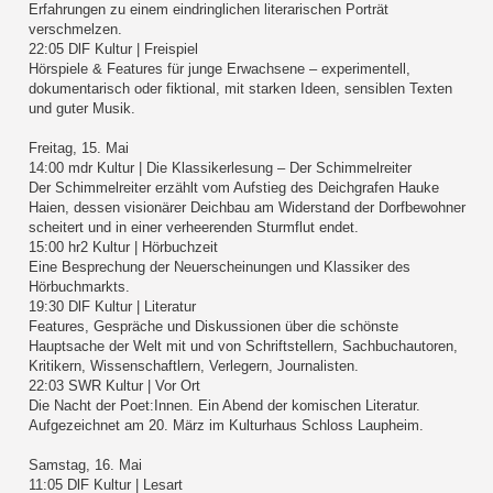
Erfahrungen zu einem eindringlichen literarischen Porträt
verschmelzen.
22:05 DlF Kultur | Freispiel
Hörspiele & Features für junge Erwachsene – experimentell,
dokumentarisch oder fiktional, mit starken Ideen, sensiblen Texten
und guter Musik.
Freitag, 15. Mai
14:00 mdr Kultur | Die Klassikerlesung – Der Schimmelreiter
Der Schimmelreiter erzählt vom Aufstieg des Deichgrafen Hauke
Haien, dessen visionärer Deichbau am Widerstand der Dorfbewohner
scheitert und in einer verheerenden Sturmflut endet.
15:00 hr2 Kultur | Hörbuchzeit
Eine Besprechung der Neuerscheinungen und Klassiker des
Hörbuchmarkts.
19:30 DlF Kultur | Literatur
Features, Gespräche und Diskussionen über die schönste
Hauptsache der Welt mit und von Schriftstellern, Sachbuchautoren,
Kritikern, Wissenschaftlern, Verlegern, Journalisten.
22:03 SWR Kultur | Vor Ort
Die Nacht der Poet:Innen. Ein Abend der komischen Literatur.
Aufgezeichnet am 20. März im Kulturhaus Schloss Laupheim.
Samstag, 16. Mai
11:05 DlF Kultur | Lesart