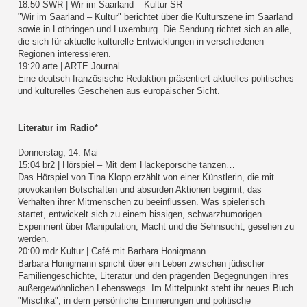
18:50 SWR | Wir im Saarland – Kultur SR
"Wir im Saarland – Kultur" berichtet über die Kulturszene im Saarland
sowie in Lothringen und Luxemburg. Die Sendung richtet sich an alle,
die sich für aktuelle kulturelle Entwicklungen in verschiedenen
Regionen interessieren.
19:20 arte | ARTE Journal
Eine deutsch-französische Redaktion präsentiert aktuelles politisches
und kulturelles Geschehen aus europäischer Sicht.
Literatur im Radio*
Donnerstag, 14. Mai
15:04 br2 | Hörspiel – Mit dem Hackeporsche tanzen…
Das Hörspiel von Tina Klopp erzählt von einer Künstlerin, die mit
provokanten Botschaften und absurden Aktionen beginnt, das
Verhalten ihrer Mitmenschen zu beeinflussen. Was spielerisch
startet, entwickelt sich zu einem bissigen, schwarzhumorigen
Experiment über Manipulation, Macht und die Sehnsucht, gesehen zu
werden.
20:00 mdr Kultur | Café mit Barbara Honigmann
Barbara Honigmann spricht über ein Leben zwischen jüdischer
Familiengeschichte, Literatur und den prägenden Begegnungen ihres
außergewöhnlichen Lebenswegs. Im Mittelpunkt steht ihr neues Buch
"Mischka", in dem persönliche Erinnerungen und politische