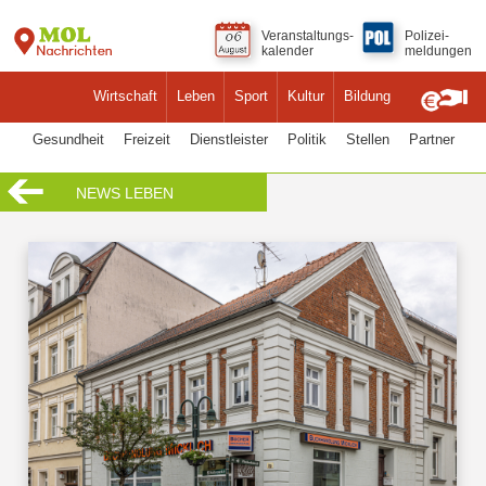
Veranstaltungs-
Polizei-
kalender
meldungen
Wirtschaft
Leben
Sport
Kultur
Bildung
Gesundheit
Freizeit
Dienstleister
Politik
Stellen
Partner
NEWS LEBEN