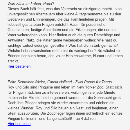
Was zählt im Leben, Papa?
Dieses Buch hält fest, was das Vatersein so einzigartig macht - von
unvergesslichen Abenteuern über kleine Alltagsmomente bis zu den
Gedanken und Erinnerungen, die das Familienleben prägen. Mit
liebevoll gestalteten Fragen entsteht Raum für persönliche
Geschichten, lustige Anekdoten und die Erfahrungen, die nur ein
Vater weitergeben kann. Hier finden auch die guten Ratschläge und
Antworten Platz, die Väter gerne weitergeben wollen: Wie hast du
wichtige Entscheidungen getroffen? Was hat dich stark gemacht?
Welche Lebensweisheiten möchtest du weitergeben? So wächst ein
Erinnerungsbuch heran, das voller Herzenswärme, Humor und Leben
steckt.
Hier bestellen
Edith Schreiber-Wicke, Carola Holland - Zwei Papas für Tango
Roy und Silo sind Pinguine und leben im New Yorker Zoo. Statt sich
für Pinguinmädchen zu interessieren, verbringen sie jede Minute
miteinander. Als die beiden getrennt werden, ist die Sehnsucht groß.
Doch ihre Pfleger bringen sie wieder zusammen und erleben ein
kleines Wunder: Roy und Silo bauen ein Nest und beginnen, einen
Stein auszubrüten. Die Zoopfleger legen ihnen schließlich ein echtes
Pinguin-Ei hinein - und Tango schlüpft! - ab 4 Jahren
Hier bestellen