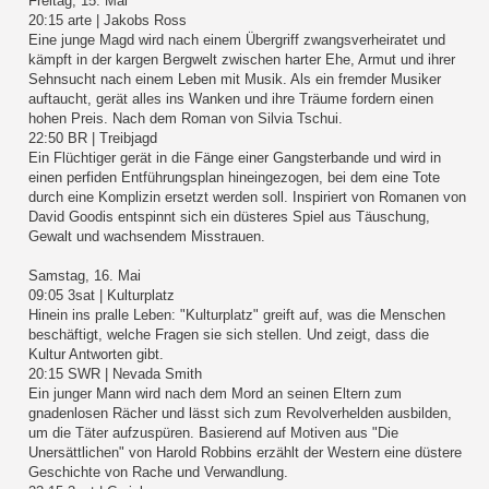
Freitag, 15. Mai
20:15 arte | Jakobs Ross
Eine junge Magd wird nach einem Übergriff zwangsverheiratet und
kämpft in der kargen Bergwelt zwischen harter Ehe, Armut und ihrer
Sehnsucht nach einem Leben mit Musik. Als ein fremder Musiker
auftaucht, gerät alles ins Wanken und ihre Träume fordern einen
hohen Preis. Nach dem Roman von Silvia Tschui.
22:50 BR | Treibjagd
Ein Flüchtiger gerät in die Fänge einer Gangsterbande und wird in
einen perfiden Entführungsplan hineingezogen, bei dem eine Tote
durch eine Komplizin ersetzt werden soll. Inspiriert von Romanen von
David Goodis entspinnt sich ein düsteres Spiel aus Täuschung,
Gewalt und wachsendem Misstrauen.
Samstag, 16. Mai
09:05 3sat | Kulturplatz
Hinein ins pralle Leben: "Kulturplatz" greift auf, was die Menschen
beschäftigt, welche Fragen sie sich stellen. Und zeigt, dass die
Kultur Antworten gibt.
20:15 SWR | Nevada Smith
Ein junger Mann wird nach dem Mord an seinen Eltern zum
gnadenlosen Rächer und lässt sich zum Revolverhelden ausbilden,
um die Täter aufzuspüren. Basierend auf Motiven aus "Die
Unersättlichen" von Harold Robbins erzählt der Western eine düstere
Geschichte von Rache und Verwandlung.