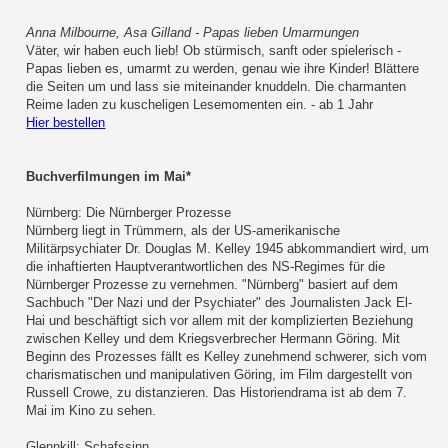
Anna Milbourne, Asa Gilland - Papas lieben Umarmungen
Väter, wir haben euch lieb! Ob stürmisch, sanft oder spielerisch -
Papas lieben es, umarmt zu werden, genau wie ihre Kinder! Blättere
die Seiten um und lass sie miteinander knuddeln. Die charmanten
Reime laden zu kuscheligen Lesemomenten ein. - ab 1 Jahr
Hier bestellen
Buchverfilmungen im Mai*
Nürnberg: Die Nürnberger Prozesse
Nürnberg liegt in Trümmern, als der US-amerikanische
Militärpsychiater Dr. Douglas M. Kelley 1945 abkommandiert wird, um
die inhaftierten Hauptverantwortlichen des NS-Regimes für die
Nürnberger Prozesse zu vernehmen. "Nürnberg" basiert auf dem
Sachbuch "Der Nazi und der Psychiater" des Journalisten Jack El-
Hai und beschäftigt sich vor allem mit der komplizierten Beziehung
zwischen Kelley und dem Kriegsverbrecher Hermann Göring. Mit
Beginn des Prozesses fällt es Kelley zunehmend schwerer, sich vom
charismatischen und manipulativen Göring, im Film dargestellt von
Russell Crowe, zu distanzieren. Das Historiendrama ist ab dem 7.
Mai im Kino zu sehen.
Glennkill: Schafssinn