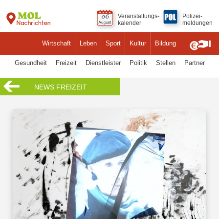
Veranstaltungs-
Polizei-
kalender
meldungen
Wirtschaft
Leben
Sport
Kultur
Bildung
Gesundheit
Freizeit
Dienstleister
Politik
Stellen
Partner
NEWS FREIZEIT