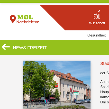
Wirtschaft
Gesundheit
NEWS FREIZEIT
Stad
der 
Auch 
Spark
Haupt
immer
Uhr s