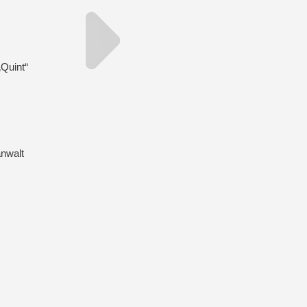
Quint“
anwalt