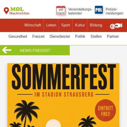
Veranstaltungs-
Polizei-
kalender
meldungen
Wirtschaft
Leben
Sport
Kultur
Bildung
Gesundheit
Freizeit
Dienstleister
Politik
Stellen
Partner
NEWS FREIZEIT