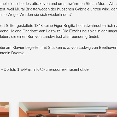
heli die Liebe des attraktiven und umschwärmten Stefan Murai. Als 
tert, weil Murai Brigitta wegen der hübschen Gabriele untreu wird, ge
nnte Wege. Werden sie sich wiederfinden?
ert Stifter gestaltete 1843 seine Figur Brigitta höchstwahrscheinlich 
rene Helene Charlotte von Lestwitz. Die Erzählung spielt in der unga
 erleben, die einen Bun von Landwirtschaftsfreunden gründet.
be am Klavier begleitet, mit Stücken u. a. von Ludwig von Beethoven
ntonin Dvorák.
• Dorfstr. 1 E-Mail: info@kunersdorfer-musenhof.de