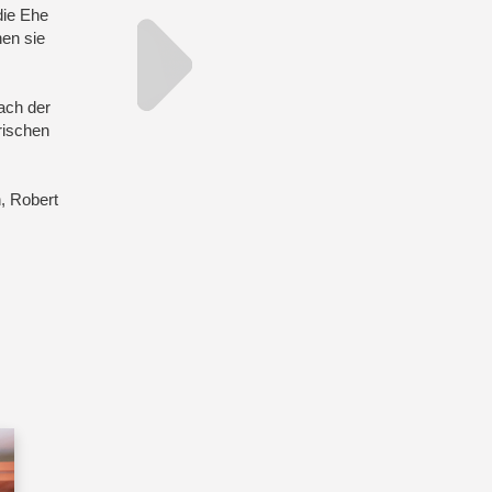
die Ehe
hen sie
nach der
rischen
, Robert