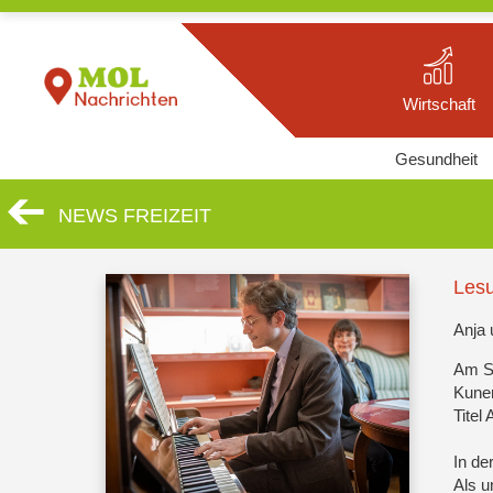
Wirtschaft
Gesundheit
NEWS FREIZEIT
Lesu
Anja 
Am S
Kuner
Titel 
In de
Als u