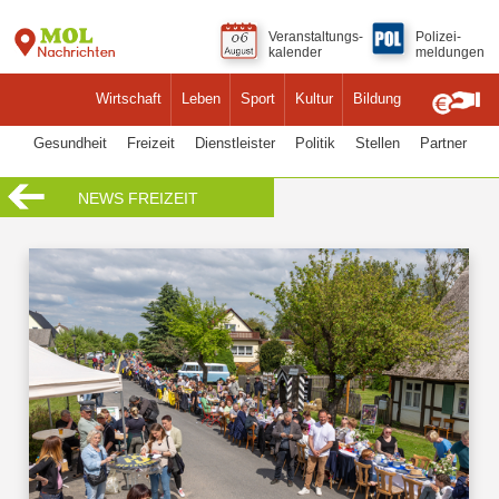
Veranstaltungs-
Polizei-
kalender
meldungen
Wirtschaft
Leben
Sport
Kultur
Bildung
Gesundheit
Freizeit
Dienstleister
Politik
Stellen
Partner
NEWS FREIZEIT