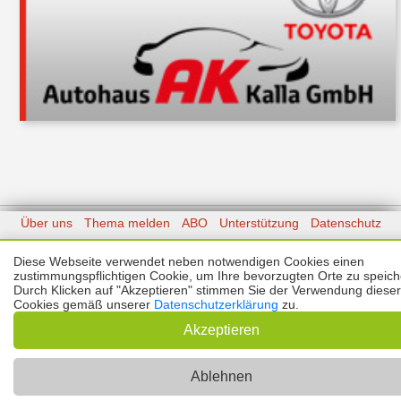
Über uns
Thema melden
ABO
Unterstützung
Datenschutz
Impressum
Diese Webseite verwendet neben notwendigen Cookies einen
zustimmungspflichtigen Cookie, um Ihre bevorzugten Orte zu speich
Kontakt
Copyright © 2026 |
Prinzmediaconcept.de
🌙 Dark Mode
Durch Klicken auf "Akzeptieren" stimmen Sie der Verwendung dieser
Cookies gemäß unserer
Datenschutzerklärung
zu.
Akzeptieren
Ablehnen