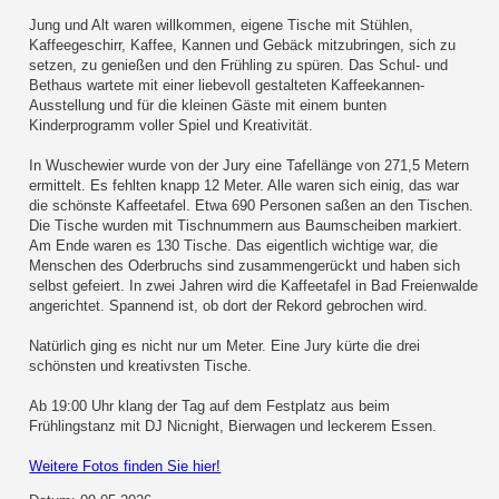
Jung und Alt waren willkommen, eigene Tische mit Stühlen,
Kaffeegeschirr, Kaffee, Kannen und Gebäck mitzubringen, sich zu
setzen, zu genießen und den Frühling zu spüren. Das Schul- und
Bethaus wartete mit einer liebevoll gestalteten Kaffeekannen-
Ausstellung und für die kleinen Gäste mit einem bunten
Kinderprogramm voller Spiel und Kreativität.
In Wuschewier wurde von der Jury eine Tafellänge von 271,5 Metern
ermittelt. Es fehlten knapp 12 Meter. Alle waren sich einig, das war
die schönste Kaffeetafel. Etwa 690 Personen saßen an den Tischen.
Die Tische wurden mit Tischnummern aus Baumscheiben markiert.
Am Ende waren es 130 Tische. Das eigentlich wichtige war, die
Menschen des Oderbruchs sind zusammengerückt und haben sich
selbst gefeiert. In zwei Jahren wird die Kaffeetafel in Bad Freienwalde
angerichtet. Spannend ist, ob dort der Rekord gebrochen wird.
Natürlich ging es nicht nur um Meter. Eine Jury kürte die drei
schönsten und kreativsten Tische.
Ab 19:00 Uhr klang der Tag auf dem Festplatz aus beim
Frühlingstanz mit DJ Nicnight, Bierwagen und leckerem Essen.
Weitere Fotos finden Sie hier!