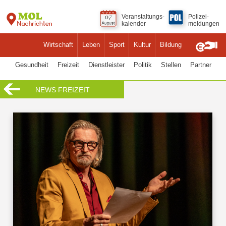
Veranstaltungs-
Polizei-
kalender
meldungen
Wirtschaft
Leben
Sport
Kultur
Bildung
Gesundheit
Freizeit
Dienstleister
Politik
Stellen
Partner
NEWS FREIZEIT