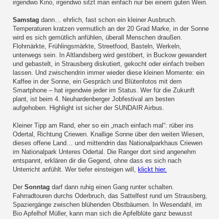
irgendwo Kino, irgendwo sitzt man einfach nur bei einem guten Wein.
Samstag
dann… ehrlich, fast schon ein kleiner Ausbruch.
Temperaturen kratzen vermutlich an der 20 Grad Marke, in der Sonne
wird es sich gemütlich anfühlen, überall Menschen draußen.
Flohmärkte, Frühlingsmärkte, Streetfood, Basteln, Werkeln,
unterwegs sein. In Altlandsberg wird gestöbert, in Buckow gewandert
und gebastelt, in Strausberg diskutiert, gekocht oder einfach treiben
lassen. Und zwischendrin immer wieder diese kleinen Momente: ein
Kaffee in der Sonne, ein Gespräch und Blütenfotos mit dem
Smartphone – hat irgendwie jeder im Status. Wer für die Zukunft
plant, ist beim 4. Neuhardenberger Jobfestival am besten
aufgehoben. Highlight ist sicher der SUNDAIR Airbus.
Kleiner Tipp am Rand, eher so ein „mach einfach mal“: rüber ins
Odertal, Richtung Criewen. Knallige Sonne über den weiten Wiesen,
dieses offene Land… und mittendrin das Nationalparkhaus Criewen
im Nationalpark Unteres Odertal. Die Ranger dort sind angenehm
entspannt, erklären dir die Gegend, ohne dass es sich nach
Unterricht anfühlt. Wer tiefer einsteigen will,
klickt hier.
Der
Sonntag
darf dann ruhig einen Gang runter schalten.
Fahrradtouren durchs Oderbruch, das Sattelfest rund um Strausberg,
Spaziergänge zwischen blühenden Obstbäumen. In Wesendahl, im
Bio Apfelhof Müller, kann man sich die Apfelblüte ganz bewusst