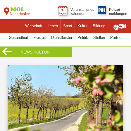
Veranstaltungs-
Polizei-
kalender
meldungen
Wirtschaft
Leben
Sport
Kultur
Bildung
Gesundheit
Freizeit
Dienstleister
Politik
Stellen
Partner
NEWS KULTUR