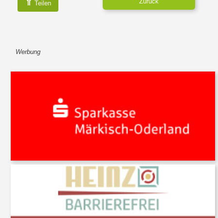
⇑
Zurück
Teilen
Werbung