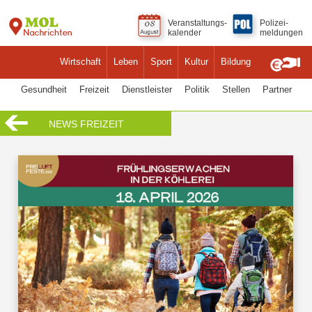
Veranstaltungs-
Polizei-
kalender
meldungen
Wirtschaft
Leben
Sport
Kultur
Bildung
Gesundheit
Freizeit
Dienstleister
Politik
Stellen
Partner
NEWS FREIZEIT