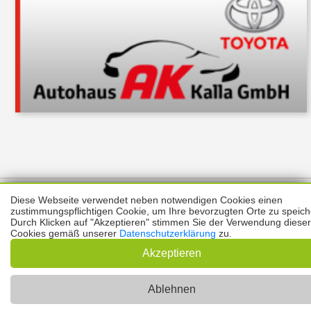
Über uns
Thema melden
ABO
Unterstützung
Datenschutz
Diese Webseite verwendet neben notwendigen Cookies einen
Impressum
zustimmungspflichtigen Cookie, um Ihre bevorzugten Orte zu speich
Durch Klicken auf "Akzeptieren" stimmen Sie der Verwendung dieser
Cookies gemäß unserer
Datenschutzerklärung
zu.
Kontakt
Copyright © 2026 |
Prinzmediaconcept.de
🌙 Dark Mode
Akzeptieren
Ablehnen