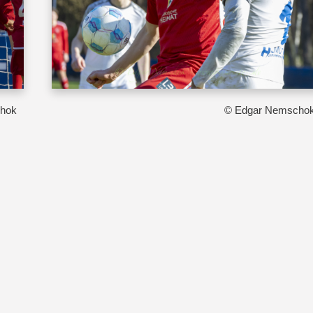
hok
© Edgar Nemscho