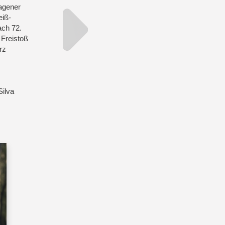
hagener
eiß-
ach 72.
 Freistoß
rz
Silva