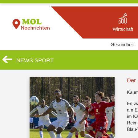
Wirtschaft
Gesundheit
NEWS SPORT
Der 
Kaum 
Es wa
am En
im Ka
Reima
Blau-