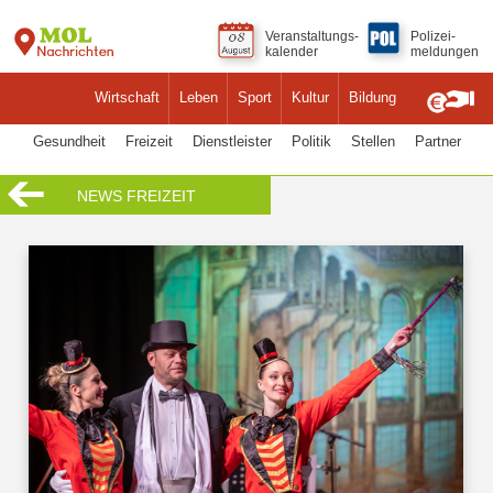
Veranstaltungs-
Polizei-
kalender
meldungen
Wirtschaft
Leben
Sport
Kultur
Bildung
Gesundheit
Freizeit
Dienstleister
Politik
Stellen
Partner
NEWS FREIZEIT