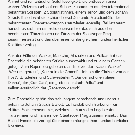
Anmut und romantischer Gefühlsseligkeit, sie entfesseln einen
wahren Walzerrausch auf der Bühne. Zusammen mit den international
bekannten Solisten, 2 Sopranistinnen, einem Tenor, und dem Johann
Strauß Ballett wird die schier überschäumende Melodienfülle der
bekanntesten Operettenkomponisten wieder lebendig. Bei letzterem
handelt es sich um ein Solistenensemble, das sich aus den
begabtesten Tänzerinnen und Tänzern der Staatsoper Prag
zusammensetzt und das über einen umfangreichen Fundus herrlicher
Kostüme verfügt.
Aus der Fülle der Walzer, Märsche, Mazurken und Polkas hat das
Ensemble die schönsten Stücke ausgewählt und zu einem Ganzen
gefügt. Zum Repertoire gehören u.a. Titel wie der „Kaiser Walzer“,
„Wer uns getraut“, „Komm in die Gondel“, „Ich bin die Christel von der
Post“, „Brüderlein und Schwesterlein“, „An der schönen blauen
Donau“, der „Can Can“, die „Tritsch-Tratsch Polka“ und
selbstverständlich der „Radetzky-Marsch“.
Zum Ensemble gehört das seit langem bestehende und überaus
bekannte Johann Strauß Ballett. Es handelt sich hierbei um ein
elitäres Solistenensemble, welches sich aus den begabtesten
Tänzerinnen und Tänzern der Staatsoper Prag zusammensetzt. Das
Ballett-Ensemble verfügt über einen umfangreichen Fundus herrlicher
Kostüme.