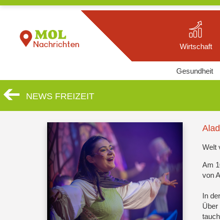
Wirtschaft
Gesundheit
NEWS FREIZEIT
Alad
Welt 
Am 10
von A
In de
Über 
tauch