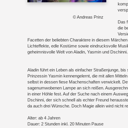
komp
versp
© Andreas Prinz
Das f
die b
Versi
Facetten der beliebten Charaktere in diesem Märche
Lichteffekte, edle Kostüme sowie eindrucksvolle Musik
geheimnisvolle Welt von Aladin, Yasmin und Dschinni.
Aladin führt ein Leben als einfacher Straßenjunge, bis 
Prinzessin Yasmin kennengelernt, die mit allen Mittel
selbst in dessen fiese Machenschaften verwickelt. Den
sagenumwobenen Lampe an sich reißen. Ausgerechnet Al
in einer Höhle fest. Auf der Suche nach einem Auswe
Dschinni, der sich schnell als echter Freund herausst
da auch drei Wünsche. Doch Magie allein wird nicht r
Alter: ab 4 Jahren
Dauer: 2 Stunden inkl. 20 Minuten Pause