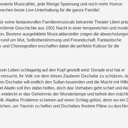
onierte Musicalhits, jede Menge Spannung und noch mehr Humor
rechen beste Live-Unterhaltung für die ganze Familie!
ür seine fantasievollen Familienmusicals bekannte Theater Liberi präs
erühmte Geschichte aus 1001 Nacht in einer temporeichen und mod
on. Bestens ausgebildete Musicaldarsteller zeigen die abwechslungs
n rund um Mut, Selbstbestimmung und Freundschaft. Fantastische
 und Choreografien erschaffen dabei die perfekte Kulisse für die
sein Leben schlagartig auf den Kopf gestellt wird: Gerade erst hat er
n versucht, ihr Volk vor dem bösen Zauberer Dschafar zu schützen, da
n Dschafar will endlich den Sultan loswerden und die Macht mit Hilfe
adin soll ihm dabei helfen, doch das Vorhaben geht schief und Alad
g entdeckt er das Geheimnis der Wunderlampe und befreit den mächt
ellt. Aladins Probleme scheinen auf einen Schlag gelöst, denn wo ein 
eichen, um Yasmin zu helfen und Dschafars finstere Pläne zu durchkr