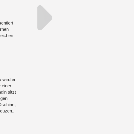
entiert
ernen
reichen
 wird er
 einer
in sitzt
igen
Dschinni,
euzen...