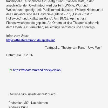
traditionelle Tauschbörse für Saatgut und Pflanzen statt, in der
anschließenden Ökofilmtour wird der Film „Wölfe, Wut und
Weidezäune“ gezeigt, mit Pubilikumsdiskussion. Weitere Höhepunkte
des Frühjahrs sind die Gastspiele „Kleist k.o.“, „Eisler - lost in
Hollywood“ und „Kafka am Rand“. Am 18./19. April ist ein
Fiedenswochenende geplant. Ab Ostern ist das Theater wieder mit
dem Oderbus zu erreichen, neuerdings samstags und sonntags.
Infos zum Stück:
https://theateramrand.de/spielplan/
Textquelle: Theater am Rand - Uwe Wolf
Datum: 04.03.2026
https://theateramrand.de/spielplan/
Dieser Artikel wurde erstellt durch:
Redaktion MOL Nachrichten
Andreas Prinz