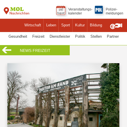
Veranstaltungs-
Polizei-
kalender
meldungen
Wirtschaft
Leben
Sport
Kultur
Bildung
Gesundheit
Freizeit
Dienstleister
Politik
Stellen
Partner
NEWS FREIZEIT