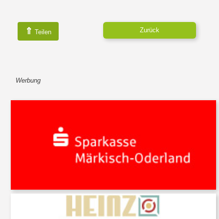
⇑
Zurück
Teilen
Werbung