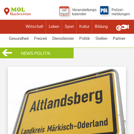
Veranstaltungs-
Polizei-
kalender
meldungen
Wirtschaft
Leben
Sport
Kultur
Bildung
Gesundheit
Freizeit
Dienstleister
Politik
Stellen
Partner
NEWS POLITIK