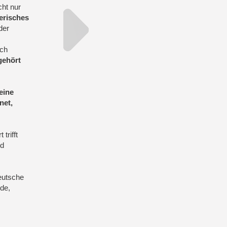
cht nur
erisches
der
uch
gehört
eine
net,
trifft
nd
eutsche
de,