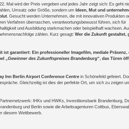
2. Mal wird der Preis vergeben und jedes Jahr zeigt sich: Es geht ni
ahlen, Umsatz oder Größe, sondern um
Ideen, Mut und unternehm
blut
. Gesucht werden Unternehmen, die mit innovativen Produkten o
ren Verfahren überraschen, verantwortungsbewusst führen, sich für
altigkeit und Ausbildung starkmachen oder beispielhaft wachsen. A
rnehmensnachfolge zählen. Kurz gesagt:
Wer die Zukunft gestaltet, 
t ist garantiert: Ein professioneller Imagefilm, mediale Präsenz, 
el „
Gewinner des Zukunftspreises Brandenburg
“, das Türen öff
y Inn Berlin Airport Conference Centre
in Schönefeld gefeiert. Dort 
espräche. Gleichzeitig ist dies der perfekte Ort, um sich zu zeigen u
n Partnernetzwerk: IHKs und HWKs, Investitionsbank Brandenburg, D
ndenburg und Berlin sowie die Arbeitsagenturen Cottbus, Eberswal
ter diesem Wettbewerb.