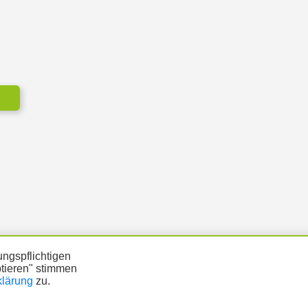
ngspflichtigen
ptieren" stimmen
klärung
zu.
ÜTZUNG
DATENSCHUTZ
IMPRESSUM