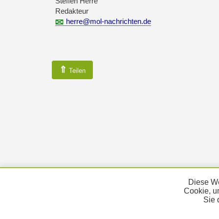
Steffen Herre
Redakteur
herre@mol-nachrichten.de
⇑
Teilen
Diese We
Cookie, u
Sie 
KONTAKT