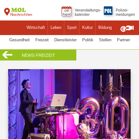
Veranstaltungs-
Polizei-
kalender
meldungen
Wirtschaft
Leben
Sport
Kultur
Bildung
Gesundheit
Freizeit
Dienstleister
Politik
Stellen
Partner
NEWS FREIZEIT