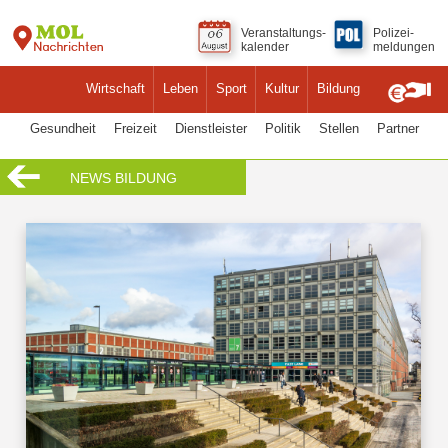
Veranstaltungs-
Polizei-
kalender
meldungen
Wirtschaft
Leben
Sport
Kultur
Bildung
Gesundheit
Freizeit
Dienstleister
Politik
Stellen
Partner
NEWS BILDUNG