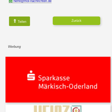
herre@mol-nachrichten.de
⇑
Zurück
Teilen
Werbung