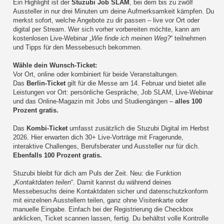
Ein Highlight ist der
Stuzubi Job SLAM
, bei dem bis zu zwölf
Aussteller in nur drei Minuten um deine Aufmerksamkeit kämpfen. Du
merkst sofort, welche Angebote zu dir passen – live vor Ort oder
digital per Stream. Wer sich vorher vorbereiten möchte, kann am
kostenlosen Live-Webinar „
Wie finde ich meinen Weg?
“ teilnehmen
und Tipps für den Messebesuch bekommen.
Wähle dein Wunsch-Ticket:
Vor Ort, online oder kombiniert für beide Veranstaltungen.
Das
Berlin-Ticket
gilt für die Messe am 14. Februar und bietet alle
Leistungen vor Ort: persönliche Gespräche, Job SLAM, Live-Webinar
und das Online-Magazin mit Jobs und Studiengängen –
alles 100
Prozent gratis.
Das
Kombi-Ticket
umfasst zusätzlich die Stuzubi Digital im Herbst
2026. Hier erwarten dich 30+ Live-Vorträge mit Fragerunde,
interaktive Challenges, Berufsberater und Aussteller nur für dich.
Ebenfalls 100 Prozent gratis.
Stuzubi bleibt für dich am Puls der Zeit. Neu: die Funktion
„
Kontaktdaten teilen
“. Damit kannst du während deines
Messebesuchs deine Kontaktdaten sicher und datenschutzkonform
mit einzelnen Ausstellern teilen, ganz ohne Visitenkarte oder
manuelle Eingabe. Einfach bei der Registrierung die Checkbox
anklicken, Ticket scannen lassen, fertig. Du behältst volle Kontrolle