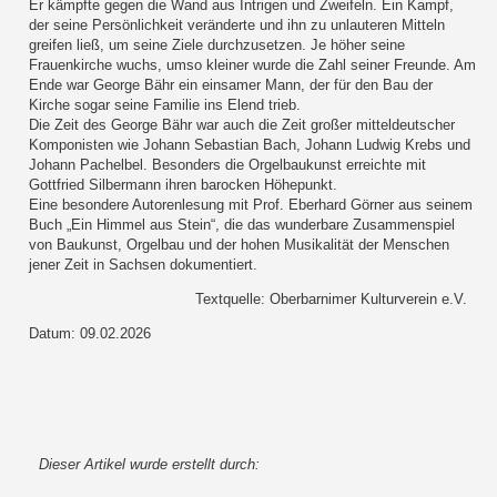
Er kämpfte gegen die Wand aus Intrigen und Zweifeln. Ein Kampf,
der seine Persönlichkeit veränderte und ihn zu unlauteren Mitteln
greifen ließ, um seine Ziele durchzusetzen. Je höher seine
Frauenkirche wuchs, umso kleiner wurde die Zahl seiner Freunde. Am
Ende war George Bähr ein einsamer Mann, der für den Bau der
Kirche sogar seine Familie ins Elend trieb.
Die Zeit des George Bähr war auch die Zeit großer mitteldeutscher
Komponisten wie Johann Sebastian Bach, Johann Ludwig Krebs und
Johann Pachelbel. Besonders die Orgelbaukunst erreichte mit
Gottfried Silbermann ihren barocken Höhepunkt.
Eine besondere Autorenlesung mit Prof. Eberhard Görner aus seinem
Buch „Ein Himmel aus Stein“, die das wunderbare Zusammenspiel
von Baukunst, Orgelbau und der hohen Musikalität der Menschen
jener Zeit in Sachsen dokumentiert.
Textquelle: Oberbarnimer Kulturverein e.V.
Datum: 09.02.2026
Dieser Artikel wurde erstellt durch: