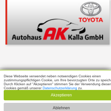
Über uns
Thema melden
ABO
Unterstützung
Datenschutz
Diese Webseite verwendet neben notwendigen Cookies einen
Impressum
zustimmungspflichtigen Cookie, um Ihre bevorzugten Orte zu speich
Durch Klicken auf "Akzeptieren" stimmen Sie der Verwendung dieser
Cookies gemäß unserer
Datenschutzerklärung
zu.
Kontakt
Copyright © 2026 |
Prinzmediaconcept.de
🌙 Dark Mode
Akzeptieren
Ablehnen