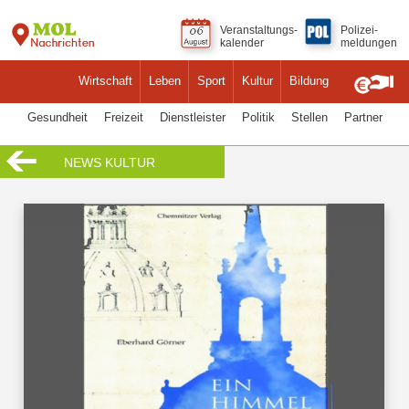
Veranstaltungs-
Polizei-
kalender
meldungen
Wirtschaft
Leben
Sport
Kultur
Bildung
Gesundheit
Freizeit
Dienstleister
Politik
Stellen
Partner
NEWS KULTUR