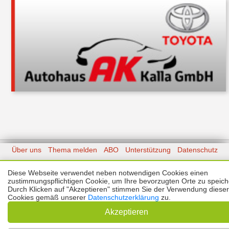
Über uns
Thema melden
ABO
Unterstützung
Datenschutz
Impressum
Diese Webseite verwendet neben notwendigen Cookies einen
zustimmungspflichtigen Cookie, um Ihre bevorzugten Orte zu speich
Kontakt
Copyright © 2026 |
Prinzmediaconcept.de
🌙 Dark Mode
Durch Klicken auf "Akzeptieren" stimmen Sie der Verwendung dieser
Cookies gemäß unserer
Datenschutzerklärung
zu.
Akzeptieren