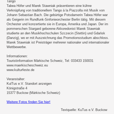
Tango
Tabea Höfer und Marek Stawniak präsentieren eine kühne
Verknüpfung von traditionellem Tango à la Piazzolla mit Musik von
Johann Sebastian Bach. Die gebürtige Potsdamerin Tabea Höfer war
als Geigerin im Rundfunk-Sinfonieorchester Berlin tätig. Mit diesem
Orchester und konzertierte sie in Europa, Amerika und Japan. Der im
pommerschen Stargard geborene Akkoredonist Marek Stawniak
studierte an den Musikhochschulen Szczecin (Stettin) und Gdańsk
(Danzig), wo er mit Auszeichnung das Promotionsstudium abschloss.
Marek Stawniak ist Preisträger mehrerer nationaler und internationaler
Wettbewerbe.
Informationen:
Touristinformation Märkische Schweiz, Tel: 033433 150031
www.maerkischeschweiz.eu
www.kulturfeste.de
Veranstalter:
KulTus e.V. Standort anzeigen
Königstraße 4
15377 Buckow (Märkische Schweiz)
Weitere Fotos finden Sie hier!
Textquelle: KuTus e.V. Buckow