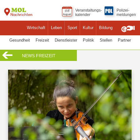
Veranstaltungs-
Polizei-
kalender
meldungen
Wirtschaft
Leben
Sport
Kultur
Bildung
Gesundheit
Freizeit
Dienstleister
Politik
Stellen
Partner
NEWS FREIZEIT