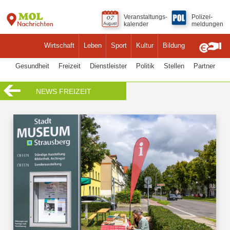
Veranstaltungs-
Polizei-
kalender
meldungen
Wirtschaft
Leben
Sport
Kultur
Bildung
Gesundheit
Freizeit
Dienstleister
Politik
Stellen
Partner
NEWS FREIZEIT