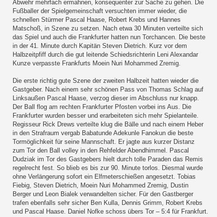
Abwehr mehrfach ermahnen, konsequenter zur Sache zu gehen. Die
Fußballer der Spielgemeinschaft versuchten immer wieder, die
schnellen Stürmer Pascal Haase, Robert Krebs und Hannes
Matschoß, in Szene zu setzen. Nach etwa 30 Minuten verteilte sich
das Spiel und auch die Frankfurter hatten nun Torchancen. Die beste
in der 41. Minute durch Kapitän Steven Dietrich. Kurz vor dem
Halbzeitpfiff durch die gut leitende Schiedsrichterin Leni Alexandar
Kunze verpasste Frankfurts Moein Nuri Mohammed Zremig.
Die erste richtig gute Szene der zweiten Halbzeit hatten wieder die
Gastgeber. Nach einem sehr schönen Pass von Thomas Schlag auf
Linksaußen Pascal Haase, verzog dieser im Abschluss nur knapp.
Der Ball flog am rechten Frankfurter Pfosten vorbei ins Aus. Die
Frankfurter wurden besser und erarbeiteten sich mehr Spielanteile.
Regisseur Rick Drews verteilte klug die Bälle und nach einem Heber
in den Strafraum vergab Babatunde Adekunle Fanokun die beste
Tormöglichkeit für seine Mannschaft. Er jagte aus kurzer Distanz
zum Tor den Ball volley in den Rehfelder Abendhimmel. Pascal
Dudziak im Tor des Gastgebers hielt durch tolle Paraden das Remis
regelrecht fest. So blieb es bis zur 90. Minute torlos. Diesmal wurde
ohne Verlängerung sofort ein Elfmeterschießen angesetzt. Tobias
Fiebig, Steven Dietrich, Moein Nuri Mohammed Zremig, Dustin
Berger und Leon Bialek verwandelten sicher. Für den Gastberger
trafen ebenfalls sehr sicher Ben Kulla, Dennis Grimm, Robert Krebs
und Pascal Haase. Daniel Nofke schoss übers Tor – 5:4 für Frankfurt.