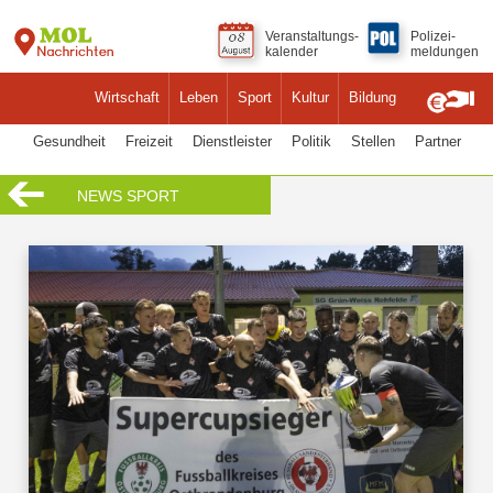
Veranstaltungs-
Polizei-
kalender
meldungen
Wirtschaft
Leben
Sport
Kultur
Bildung
Gesundheit
Freizeit
Dienstleister
Politik
Stellen
Partner
NEWS SPORT