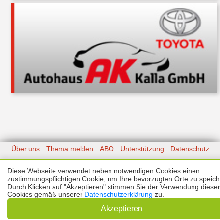
Über uns
Thema melden
ABO
Unterstützung
Datenschutz
Impressum
Diese Webseite verwendet neben notwendigen Cookies einen
zustimmungspflichtigen Cookie, um Ihre bevorzugten Orte zu speich
Kontakt
Copyright © 2026 |
Prinzmediaconcept.de
🌙 Dark Mode
Durch Klicken auf "Akzeptieren" stimmen Sie der Verwendung dieser
Cookies gemäß unserer
Datenschutzerklärung
zu.
Akzeptieren