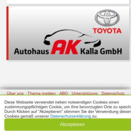
Über uns
Thema melden
ABO
Unterstützung
Datenschutz
Impressum
Diese Webseite verwendet neben notwendigen Cookies einen
zustimmungspflichtigen Cookie, um Ihre bevorzugten Orte zu speich
Durch Klicken auf "Akzeptieren" stimmen Sie der Verwendung dieser
Kontakt
Copyright © 2026 |
Prinzmediaconcept.de
🌙 Dark Mode
Cookies gemäß unserer
Datenschutzerklärung
zu.
Akzeptieren