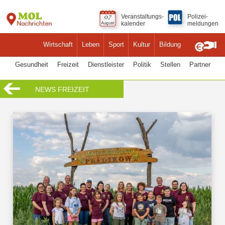
Veranstaltungs-
Polizei-
kalender
meldungen
Wirtschaft
Leben
Sport
Kultur
Bildung
Gesundheit
Freizeit
Dienstleister
Politik
Stellen
Partner
NEWS FREIZEIT