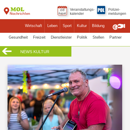
Veranstaltungs-
Polizei-
kalender
meldungen
Wirtschaft
Leben
Sport
Kultur
Bildung
Gesundheit
Freizeit
Dienstleister
Politik
Stellen
Partner
NEWS KULTUR