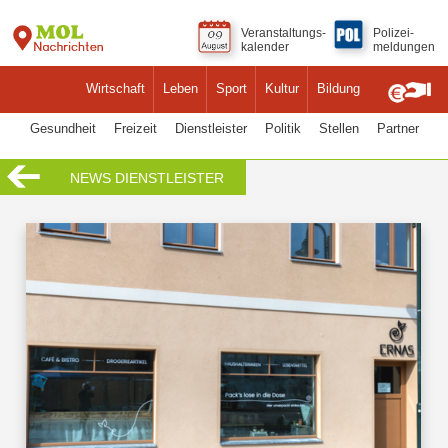
Veranstaltungs-
Polizei-
kalender
meldungen
Wirtschaft
Leben
Sport
Kultur
Bildung
Gesundheit
Freizeit
Dienstleister
Politik
Stellen
Partner
NEWS DIENSTLEISTER