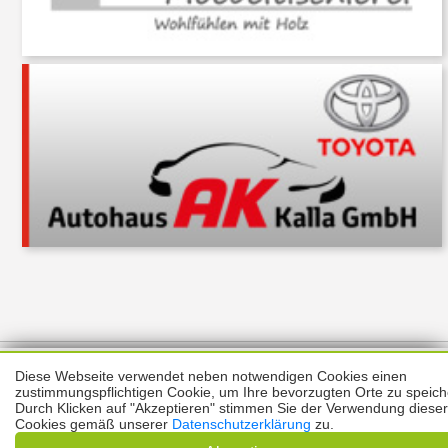
Über uns
Thema melden
ABO
Unterstützung
Datenschutz
Diese Webseite verwendet neben notwendigen Cookies einen
Impressum
zustimmungspflichtigen Cookie, um Ihre bevorzugten Orte zu speich
Durch Klicken auf "Akzeptieren" stimmen Sie der Verwendung dieser
Kontakt
Cookies gemäß unserer
Datenschutzerklärung
zu.
Copyright © 2026 |
Prinzmediaconcept.de
🌙 Dark Mode