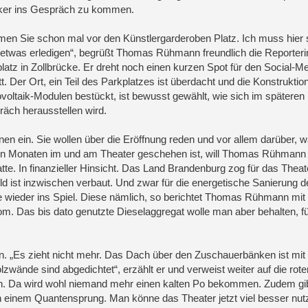
ker ins Gespräch zu kommen.
en Sie schon mal vor den Künstlergarderoben Platz. Ich muss hier 
etwas erledigen“, begrüßt Thomas Rühmann freundlich die Reporter
latz in Zollbrücke. Er dreht noch einen kurzen Spot für den Social-Me
itt. Der Ort, ein Teil des Parkplatzes ist überdacht und die Konstruktio
voltaik-Modulen bestückt, ist bewusst gewählt, wie sich im späteren
äch herausstellen wird.
nen ein. Sie wollen über die Eröffnung reden und vor allem darüber, w
nen Monaten im und am Theater geschehen ist, will Thomas Rühmann
tte. In finanzieller Hinsicht. Das Land Brandenburg zog für das Thea
ld ist inzwischen verbaut. Und zwar für die energetische Sanierung d
e wieder ins Spiel. Diese nämlich, so berichtet Thomas Rühmann mit 
om. Das bis dato genutzte Dieselaggregat wolle man aber behalten, fü
n. „Es zieht nicht mehr. Das Dach über den Zuschauerbänken ist mit
nde sind abgedichtet“, erzählt er und verweist weiter auf die rote
ten. Da wird wohl niemand mehr einen kalten Po bekommen. Zudem gi
inem Quantensprung. Man könne das Theater jetzt viel besser nut