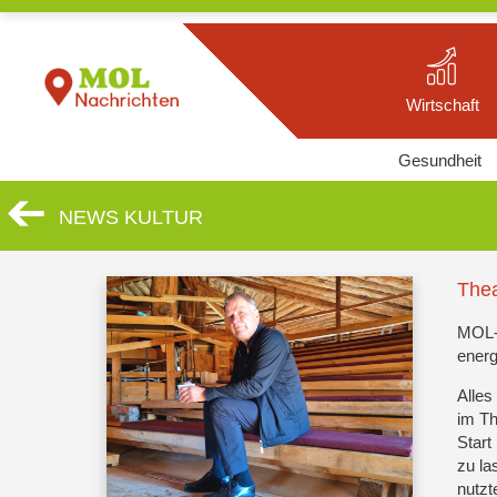
Wirtschaft
Gesundheit
NEWS KULTUR
Thea
MOL-
energ
Alles
im Th
Start
zu la
nutzt