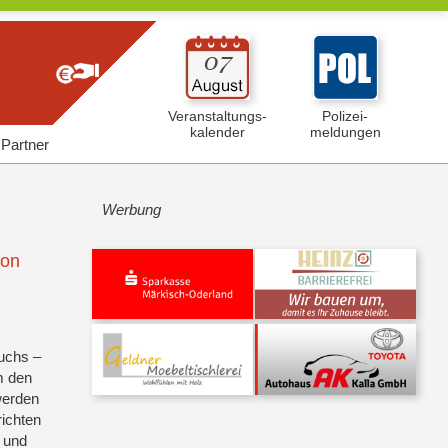
Veranstaltungs-
Polizei-
kalender
meldungen
Partner
Werbung
son
ruchs –
m den
werden
ichten
 und