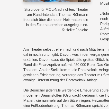
Musi
Sitzprobe für MOL-Nachrichten: Theater
„Nehm
am Rand-Intendant Thomas Rühmann
noch 
freut sich über die neuen Heizmatten, die
Parkp
in den Zuschauerreihen ausgelegt sind.
Auftr
© Heike Jänicke
Photo
Gespr
Am Theater selbst treffen nach und nach MitarbeiterIn
dahin noch zu tun gibt. Davon, was in den vergange
erzählen. Davon, dass die Spielstätte großes Glück ha
Rand die Finanzspritze auf, mit 450 000 Euro. Das Ge
Theaters. An der Stelle kommt die Photovoltaik-Anlag
gewissen Erleichterung, versorge das Theater mit Str
etwaige Unterstützung der Photovoltaik-Anlage.
Die Besucher jedenfalls werden die Erneuerung spüre
modernen Dämmstoffen (Gründach) gedämmt, die Holzwä
Matten, die nunmehr auf den Sitzen liegen. Heizmat
eine Fußbodenheizung. Thomas Rühmann spricht von e