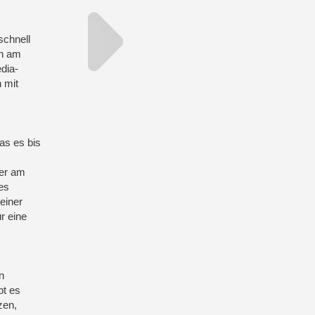
schnell
in am
dia-
n mit
as es bis
ter am
es
einer
r eine
n
bt es
zen,