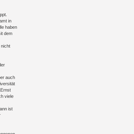
ppt.
amt in
lle haben
mit dem
nicht
der
ber auch
versität
„Ernst
h viele
ann ist
r
gangenen