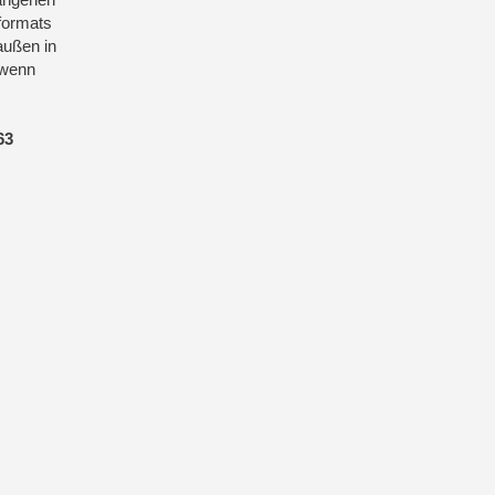
formats
außen in
 wenn
63