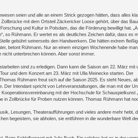
ewesen seien und alle an einem Strick gezogen hätten, dass alles kla
ollbrücke mit dem Ortsteil Zäckericker Loose gehört, über das Bau
Forschung und Kultur in Potsdam, das die Förderung bewilligt hat. „A
n“, so Rühmann. Er wertet es als deutliches Zeichen dafür, dass es 
telle gebührt seinerseits den Handwerkern. Die hätten extrem fleißig
heater, betont Rühmann. Nur an einem einzigen Wochenende habe man 
te nicht unterbrechen können. Aber sonst immer.
estarbeiten sind zu erledigen. Dann kann die Saison am 22. März mit 
Tour und dem Konzert am 23. März mit Ulla Meinecke starten. Der
. Thomas Rühmann freut sich auf die Saison 2025. Es steht Neues, a
 Der Intendant spricht von Lehrveranstaltungen, die man mit der Uni
 Kooperationsvereinbarung mit der Hochschule für Schauspielkunst 
hne in Zollbrücke für Proben nutzen können. Thomas Rühmann hat noc
sik, Lesungen, Theateraufführungen und vieles andere mehr hebt, d
 begeistern, sie abholen, sie entführen in die wunderbare Welt de
. Beim Schlafkonzert mit Julia Buch. Ein solches hat es in der ver