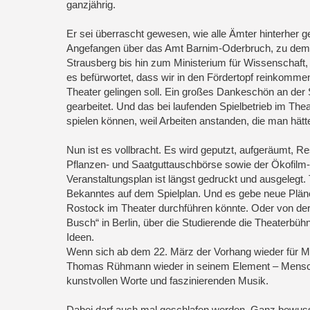
ganzjährig.
Er sei überrascht gewesen, wie alle Ämter hinterher g
Angefangen über das Amt Barnim-Oderbruch, zu dem Z
Strausberg bis hin zum Ministerium für Wissenschaft, 
es befürwortet, dass wir in den Fördertopf reinkomme
Theater gelingen soll. Ein großes Dankeschön an der S
gearbeitet. Und das bei laufenden Spielbetrieb im T
spielen können, weil Arbeiten anstanden, die man hät
Nun ist es vollbracht. Es wird geputzt, aufgeräumt, R
Pflanzen- und Saatguttauschbörse sowie der Ökofilm-
Veranstaltungsplan ist längst gedruckt und ausgelegt
Bekanntes auf dem Spielplan. Und es gebe neue Pläne.
Rostock im Theater durchführen könnte. Oder von der
Busch“ in Berlin, über die Studierende die Theaterbü
Ideen.
Wenn sich ab dem 22. März der Vorhang wieder für Mu
Thomas Rühmann wieder in seinem Element – Menschen
kunstvollen Worte und faszinierenden Musik.
Dabei darf auch mal geschlafen werden. Ganz bewusst