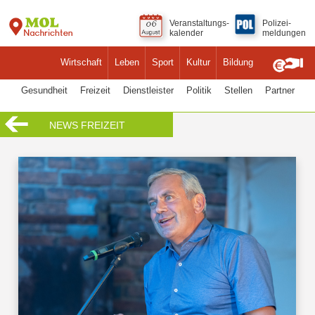
Veranstaltungs-
Polizei-
kalender
meldungen
Wirtschaft
Leben
Sport
Kultur
Bildung
Gesundheit
Freizeit
Dienstleister
Politik
Stellen
Partner
NEWS FREIZEIT