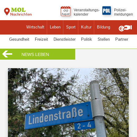
Veranstaltungs-
Polizei-
kalender
meldungen
Wirtschaft
Leben
Sport
Kultur
Bildung
Gesundheit
Freizeit
Dienstleister
Politik
Stellen
Partner
NEWS LEBEN