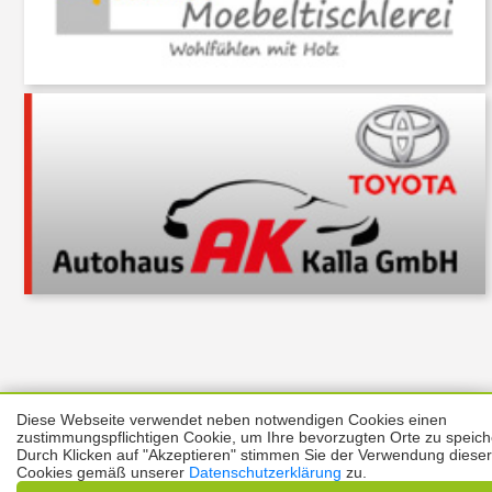
Über uns
Thema melden
ABO
Unterstützung
Datenschutz
Diese Webseite verwendet neben notwendigen Cookies einen
zustimmungspflichtigen Cookie, um Ihre bevorzugten Orte zu speich
Impressum
Durch Klicken auf "Akzeptieren" stimmen Sie der Verwendung dieser
Cookies gemäß unserer
Datenschutzerklärung
zu.
Kontakt
Copyright © 2026 |
Prinzmediaconcept.de