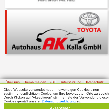
Über uns
Thema melden
ABO
Unterstützung
Datenschutz
Impressum
Diese Webseite verwendet neben notwendigen Cookies einen
zustimmungspflichtigen Cookie, um Ihre bevorzugten Orte zu speich
Kontakt
Durch Klicken auf "Akzeptieren" stimmen Sie der Verwendung dieser
Copyright © 2026 |
Prinzmediaconcept.de
🌙 Dark Mode
Cookies gemäß unserer
Datenschutzerklärung
zu.
Akzeptieren