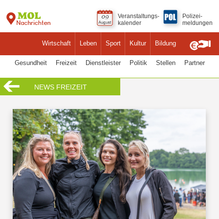
Veranstaltungs-
Polizei-
kalender
meldungen
Wirtschaft
Leben
Sport
Kultur
Bildung
Gesundheit
Freizeit
Dienstleister
Politik
Stellen
Partner
NEWS FREIZEIT