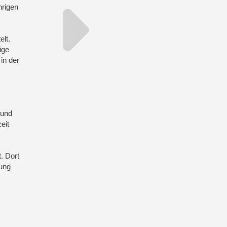
hrigen
elt.
ige
in der
 und
eit
. Dort
lung