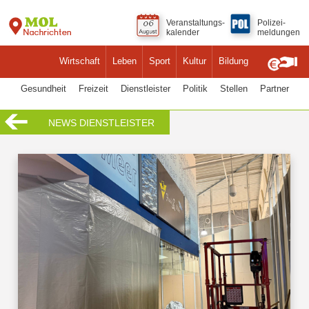
Veranstaltungs-
Polizei-
kalender
meldungen
Wirtschaft
Leben
Sport
Kultur
Bildung
Gesundheit
Freizeit
Dienstleister
Politik
Stellen
Partner
NEWS DIENSTLEISTER