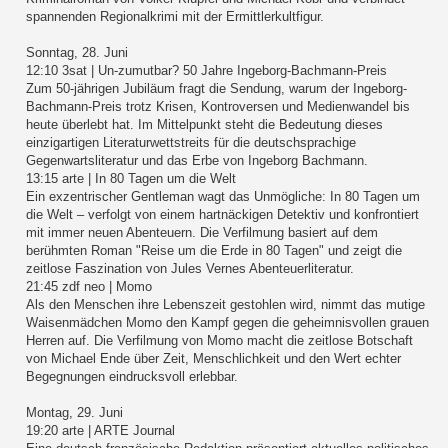
spannenden Regionalkrimi mit der Ermittlerkultfigur.
Sonntag, 28. Juni
12:10 3sat | Un-zumutbar? 50 Jahre Ingeborg-Bachmann-Preis
Zum 50-jährigen Jubiläum fragt die Sendung, warum der Ingeborg-
Bachmann-Preis trotz Krisen, Kontroversen und Medienwandel bis
heute überlebt hat. Im Mittelpunkt steht die Bedeutung dieses
einzigartigen Literaturwettstreits für die deutschsprachige
Gegenwartsliteratur und das Erbe von Ingeborg Bachmann.
13:15 arte | In 80 Tagen um die Welt
Ein exzentrischer Gentleman wagt das Unmögliche: In 80 Tagen um
die Welt – verfolgt von einem hartnäckigen Detektiv und konfrontiert
mit immer neuen Abenteuern. Die Verfilmung basiert auf dem
berühmten Roman "Reise um die Erde in 80 Tagen" und zeigt die
zeitlose Faszination von Jules Vernes Abenteuerliteratur.
21:45 zdf neo | Momo
Als den Menschen ihre Lebenszeit gestohlen wird, nimmt das mutige
Waisenmädchen Momo den Kampf gegen die geheimnisvollen grauen
Herren auf. Die Verfilmung von Momo macht die zeitlose Botschaft
von Michael Ende über Zeit, Menschlichkeit und den Wert echter
Begegnungen eindrucksvoll erlebbar.
Montag, 29. Juni
19:20 arte | ARTE Journal