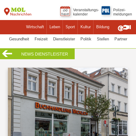
Veranstaltungs-
Polizei-
kalender
meldungen
Wirtschaft
Leben
Sport
Kultur
Bildung
Gesundheit
Freizeit
Dienstleister
Politik
Stellen
Partner
NEWS DIENSTLEISTER