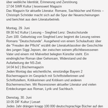
über weibliche Identität, Erinnerung und Zerstörung.
17:04 SWR Kultur | lesenswert Magazin
Das Magazin für aktuelle Literatur. Romane, Sachbücher und Krimis –
Christoph Schröder macht sich auf die Spur der Neuerscheinungen
und berichtet aus dem Literaturbetrieb.
Montag, 29. Juni
09:30 hr2 Kultur | Lesung – Siegfried Lenz: Deutschstunde
Zum 100. Geburtstag von Siegfried Lenz beginnt die Lesung seines
Romans "Deutschstunde". Ausgehend von einem Schulaufsatz über
die "Freuden der Pflicht" erzählt der Literaturklassiker die Geschichte
des jungen Siggi Jepsen, der zwischen seinem pflichtbesessenen
Vater und einem mit Malverbot belegten Künstler steht. Ein
eindringlicher Roman über Gehorsam, Widerstand und die
Aufarbeitung der NS-Zeit.
14:04 br2 | Büchermagazin
Jeden Montag das wöchentliche, einstündige Bayern 2
Büchermagazin im Gespräch mit Schriftstellerinnen und
Schriftstellern, Kritikerinnen und Kritikern und anderen
Büchermenschen. Mit Rezensionen aktueller Literatur und vielen
Entdeckungen aus Roman, Lyrik und Sachbuch.
Dienstag, 30. Juni
10:05 DlF Kultur | Lesart
Jedes Jahr drängen knapp 100.000 deutschsprachige Bücher auf den