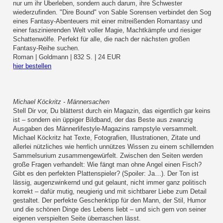
nur um ihr Überleben, sondern auch darum, ihre Schwester
wiederzufinden. "Dire Bound" von Sable Sorensen verbindet den Sog
eines Fantasy-Abenteuers mit einer mitreißenden Romantasy und
einer faszinierenden Welt voller Magie, Machtkämpfe und riesiger
Schattenwölfe. Perfekt für alle, die nach der nächsten großen
Fantasy-Reihe suchen.
Roman | Goldmann | 832 S. | 24 EUR
hier bestellen
Michael Köckritz - Männersachen
Stell Dir vor, Du blätterst durch ein Magazin, das eigentlich gar keins
ist – sondern ein üppiger Bildband, der das Beste aus zwanzig
Ausgaben des Männerlifestyle-Magazins rampstyle versammelt.
Michael Köckritz hat Texte, Fotografien, Illustrationen, Zitate und
allerlei nützliches wie herrlich unnützes Wissen zu einem schillernden
Sammelsurium zusammengewürfelt. Zwischen den Seiten werden
große Fragen verhandelt: Wie fängt man ohne Angel einen Fisch?
Gibt es den perfekten Plattenspieler? (Spoiler: Ja…). Der Ton ist
lässig, augenzwinkernd und gut gelaunt, nicht immer ganz politisch
korrekt – dafür mutig, neugierig und mit sichtbarer Liebe zum Detail
gestaltet. Der perfekte Geschenktipp für den Mann, der Stil, Humor
und die schönen Dinge des Lebens liebt – und sich gern von seiner
eigenen verspielten Seite überraschen lässt.