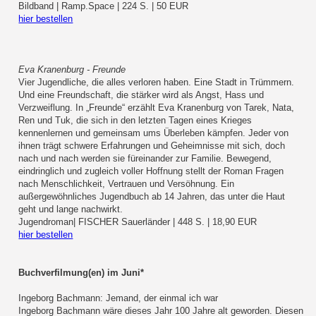
Bildband | Ramp.Space | 224 S. | 50 EUR
hier bestellen
Eva Kranenburg - Freunde
Vier Jugendliche, die alles verloren haben. Eine Stadt in Trümmern.
Und eine Freundschaft, die stärker wird als Angst, Hass und
Verzweiflung. In „Freunde“ erzählt Eva Kranenburg von Tarek, Nata,
Ren und Tuk, die sich in den letzten Tagen eines Krieges
kennenlernen und gemeinsam ums Überleben kämpfen. Jeder von
ihnen trägt schwere Erfahrungen und Geheimnisse mit sich, doch
nach und nach werden sie füreinander zur Familie. Bewegend,
eindringlich und zugleich voller Hoffnung stellt der Roman Fragen
nach Menschlichkeit, Vertrauen und Versöhnung. Ein
außergewöhnliches Jugendbuch ab 14 Jahren, das unter die Haut
geht und lange nachwirkt.
Jugendroman| FISCHER Sauerländer | 448 S. | 18,90 EUR
hier bestellen
Buchverfilmung(en) im Juni*
Ingeborg Bachmann: Jemand, der einmal ich war
Ingeborg Bachmann wäre dieses Jahr 100 Jahre alt geworden. Diesen