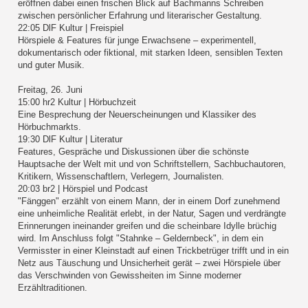
eröffnen dabei einen frischen Blick auf Bachmanns Schreiben
zwischen persönlicher Erfahrung und literarischer Gestaltung.
22:05 DlF Kultur | Freispiel
Hörspiele & Features für junge Erwachsene – experimentell,
dokumentarisch oder fiktional, mit starken Ideen, sensiblen Texten
und guter Musik.
Freitag, 26. Juni
15:00 hr2 Kultur | Hörbuchzeit
Eine Besprechung der Neuerscheinungen und Klassiker des
Hörbuchmarkts.
19:30 DlF Kultur | Literatur
Features, Gespräche und Diskussionen über die schönste
Hauptsache der Welt mit und von Schriftstellern, Sachbuchautoren,
Kritikern, Wissenschaftlern, Verlegern, Journalisten.
20:03 br2 | Hörspiel und Podcast
"Fänggen" erzählt von einem Mann, der in einem Dorf zunehmend
eine unheimliche Realität erlebt, in der Natur, Sagen und verdrängte
Erinnerungen ineinander greifen und die scheinbare Idylle brüchig
wird. Im Anschluss folgt "Stahnke – Geldernbeck", in dem ein
Vermisster in einer Kleinstadt auf einen Trickbetrüger trifft und in ein
Netz aus Täuschung und Unsicherheit gerät – zwei Hörspiele über
das Verschwinden von Gewissheiten im Sinne moderner
Erzähltraditionen.