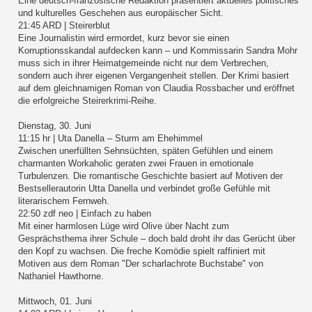
Eine deutsch-französische Redaktion präsentiert aktuelles politisches
und kulturelles Geschehen aus europäischer Sicht.
21:45 ARD | Steirerblut
Eine Journalistin wird ermordet, kurz bevor sie einen
Korruptionsskandal aufdecken kann – und Kommissarin Sandra Mohr
muss sich in ihrer Heimatgemeinde nicht nur dem Verbrechen,
sondern auch ihrer eigenen Vergangenheit stellen. Der Krimi basiert
auf dem gleichnamigen Roman von Claudia Rossbacher und eröffnet
die erfolgreiche Steirerkrimi-Reihe.
Dienstag, 30. Juni
11:15 hr | Uta Danella – Sturm am Ehehimmel
Zwischen unerfüllten Sehnsüchten, späten Gefühlen und einem
charmanten Workaholic geraten zwei Frauen in emotionale
Turbulenzen. Die romantische Geschichte basiert auf Motiven der
Bestsellerautorin Utta Danella und verbindet große Gefühle mit
literarischem Fernweh.
22:50 zdf neo | Einfach zu haben
Mit einer harmlosen Lüge wird Olive über Nacht zum
Gesprächsthema ihrer Schule – doch bald droht ihr das Gerücht über
den Kopf zu wachsen. Die freche Komödie spielt raffiniert mit
Motiven aus dem Roman "Der scharlachrote Buchstabe" von
Nathaniel Hawthorne.
Mittwoch, 01. Juni