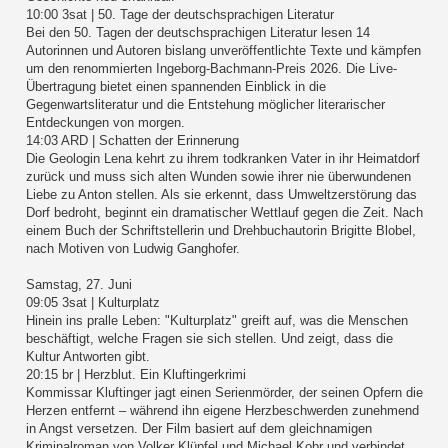
10:00 3sat | 50. Tage der deutschsprachigen Literatur
Bei den 50. Tagen der deutschsprachigen Literatur lesen 14
Autorinnen und Autoren bislang unveröffentlichte Texte und kämpfen
um den renommierten Ingeborg-Bachmann-Preis 2026. Die Live-
Übertragung bietet einen spannenden Einblick in die
Gegenwartsliteratur und die Entstehung möglicher literarischer
Entdeckungen von morgen.
14:03 ARD | Schatten der Erinnerung
Die Geologin Lena kehrt zu ihrem todkranken Vater in ihr Heimatdorf
zurück und muss sich alten Wunden sowie ihrer nie überwundenen
Liebe zu Anton stellen. Als sie erkennt, dass Umweltzerstörung das
Dorf bedroht, beginnt ein dramatischer Wettlauf gegen die Zeit. Nach
einem Buch der Schriftstellerin und Drehbuchautorin Brigitte Blobel,
nach Motiven von Ludwig Ganghofer.
Samstag, 27. Juni
09:05 3sat | Kulturplatz
Hinein ins pralle Leben: "Kulturplatz" greift auf, was die Menschen
beschäftigt, welche Fragen sie sich stellen. Und zeigt, dass die
Kultur Antworten gibt.
20:15 br | Herzblut. Ein Kluftingerkrimi
Kommissar Kluftinger jagt einen Serienmörder, der seinen Opfern die
Herzen entfernt – während ihn eigene Herzbeschwerden zunehmend
in Angst versetzen. Der Film basiert auf dem gleichnamigen
Kriminalroman von Volker Klüpfel und Michael Kobr und verbindet