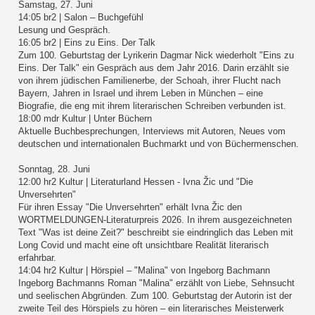
Samstag, 27. Juni
14:05 br2 | Salon – Buchgefühl
Lesung und Gespräch.
16:05 br2 | Eins zu Eins. Der Talk
Zum 100. Geburtstag der Lyrikerin Dagmar Nick wiederholt "Eins zu
Eins. Der Talk" ein Gespräch aus dem Jahr 2016. Darin erzählt sie
von ihrem jüdischen Familienerbe, der Schoah, ihrer Flucht nach
Bayern, Jahren in Israel und ihrem Leben in München – eine
Biografie, die eng mit ihrem literarischen Schreiben verbunden ist.
18:00 mdr Kultur | Unter Büchern
Aktuelle Buchbesprechungen, Interviews mit Autoren, Neues vom
deutschen und internationalen Buchmarkt und von Büchermenschen.
Sonntag, 28. Juni
12:00 hr2 Kultur | Literaturland Hessen - Ivna Žic und "Die
Unversehrten"
Für ihren Essay "Die Unversehrten" erhält Ivna Žic den
WORTMELDUNGEN-Literaturpreis 2026. In ihrem ausgezeichneten
Text "Was ist deine Zeit?" beschreibt sie eindringlich das Leben mit
Long Covid und macht eine oft unsichtbare Realität literarisch
erfahrbar.
14:04 hr2 Kultur | Hörspiel – "Malina" von Ingeborg Bachmann
Ingeborg Bachmanns Roman "Malina" erzählt von Liebe, Sehnsucht
und seelischen Abgründen. Zum 100. Geburtstag der Autorin ist der
zweite Teil des Hörspiels zu hören – ein literarisches Meisterwerk