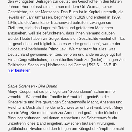
den wichtigsten Beiträgen zur deutschen Geschichte in den letzten
Jahren. Hier befasst sie sich nun mit dem Ort Weimar, seiner
Geschichte, seiner Menschen. Das Buch ist in Kapitel unterteilt, die
jeweils ein Jahr umfassen, beginnend in 1919 und endend in 1939.
1945, als die Amerikaner Buchenwald befreiten, zwangen sie
Zivilisten, sich das Lager mit Toten und gefolterten Menschen
anzusehen, weil sie befürchteten, dass ihnen niemand glauben
würde. Heute haben wir Sorge, dass sich Geschichte wiederholt. "Es
ist geschehen und folglich kann es wieder geschehen", warnte der
Holocaust-Überlebende Primo Levi. Weimar steht für alles, was
Deutschland gewonnen, erlitten, verloren und anderen zugefügt hat.
Ein außergewöhnliches, hochaktuelles Buch zur (leider) richtigen Zeit.
Politisches Sachbuch | Hoffmann Und Campe | 592 S. | 28 EUR
hier bestellen
Sable Sorensen - Dire Bound
Meryn Cooper hat die privilegierten "Gebundenen" schon immer
verachtet. Während ihre Familie in Armut lebt, genießen die
Kriegerelite und ihre gewaltigen Schattenwölfe Macht, Ansehen und
Reichtum. Doch als ihre kleine Schwester entführt wird, bleibt Meryn
nur ein Weg: Sie meldet sich zur Armee und gerät in die tödlichen
Bindungsprüfungen, bei denen Menschen und Schattenwölfe ein
unzertrennliches Band eingehen. Zwischen brutalen Prüfungen,
gefährlichen Rivalen und den Intrigen am Königshof kämpft sie nicht