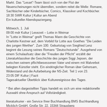
Markt. Das "Lesart"-Team lässt sich von der Flut der
Neuerscheinungen nicht überrollen, sondern reitet die Welle: Romane,
Sachbücher oder Kinderbücher, Comics, Klassiker und Kochbücher.
18:30 SWR Kultur | Kultur am Abend
Ein kultureller Abendspaziergang.
Mittwoch, 1. Juli
09:00 mdr Kultur | Lesezeit – Lotte in Weimar
In "Lotte in Weimar" greift Thomas Mann die Geschichte von
Charlotte Kestner auf, dem Vorbild für Lotte aus Goethes "Die Leiden
des jungen Werther". Zum 100. Geburtstag von Siegfried Lenz
beginnt die Lesung seines Romans "Deutschstunde". Ausgehend von
einem Schulaufsatz über die "Freuden der Pflicht" erzählt der
Literaturklassiker die Geschichte des jungen Siggi Jepsen, der
zwischen seinem pflichtbesessenen Vater und einem mit Malverbot
belegten Künstler steht. Ein eindringlicher Roman über Gehorsam,
Widerstand und die Aufarbeitung der NS-Zeit. Teil 1 von 23.
23:05 DlF Kultur | Fazit
Tagesaktueller Überblick über Kulturereignisse des Tages.
* Bei allen dargestellten Tipps handelt es sich um eine redaktionelle
Auswahl ohne Anspruch auf Vollständigkeit.
literaturkurier - ein Service Ihrer Buchhandlung BMS Buchhandlung
Micklich GmbH, Große Str. 22, 15344 Strausberg