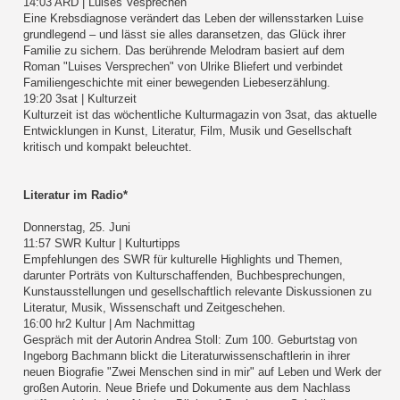
14:03 ARD | Luises Vesprechen
Eine Krebsdiagnose verändert das Leben der willensstarken Luise
grundlegend – und lässt sie alles daransetzen, das Glück ihrer
Familie zu sichern. Das berührende Melodram basiert auf dem
Roman "Luises Versprechen" von Ulrike Bliefert und verbindet
Familiengeschichte mit einer bewegenden Liebeserzählung.
19:20 3sat | Kulturzeit
Kulturzeit ist das wöchentliche Kulturmagazin von 3sat, das aktuelle
Entwicklungen in Kunst, Literatur, Film, Musik und Gesellschaft
kritisch und kompakt beleuchtet.
Literatur im Radio*
Donnerstag, 25. Juni
11:57 SWR Kultur | Kulturtipps
Empfehlungen des SWR für kulturelle Highlights und Themen,
darunter Porträts von Kulturschaffenden, Buchbesprechungen,
Kunstausstellungen und gesellschaftlich relevante Diskussionen zu
Literatur, Musik, Wissenschaft und Zeitgeschehen.
16:00 hr2 Kultur | Am Nachmittag
Gespräch mit der Autorin Andrea Stoll: Zum 100. Geburtstag von
Ingeborg Bachmann blickt die Literaturwissenschaftlerin in ihrer
neuen Biografie "Zwei Menschen sind in mir" auf Leben und Werk der
großen Autorin. Neue Briefe und Dokumente aus dem Nachlass