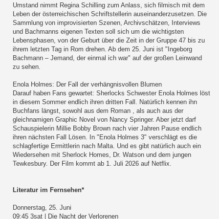
Umstand nimmt Regina Schilling zum Anlass, sich filmisch mit dem
Leben der österreichischen Schriftstellerin auseinanderzusetzen. Die
Sammlung von improvisierten Szenen, Archivschätzen, Interviews
und Bachmanns eigenen Texten soll sich um die wichtigsten
Lebensphasen, von der Geburt über die Zeit in der Gruppe 47 bis zu
ihrem letzten Tag in Rom drehen. Ab dem 25. Juni ist "Ingeborg
Bachmann – Jemand, der einmal ich war" auf der großen Leinwand
zu sehen.
Enola Holmes: Der Fall der verhängnisvollen Blumen
Darauf haben Fans gewartet: Sherlocks Schwester Enola Holmes löst
in diesem Sommer endlich ihren dritten Fall. Natürlich kennen ihn
Buchfans längst, sowohl aus dem Roman , als auch aus der
gleichnamigen Graphic Novel von Nancy Springer. Aber jetzt darf
Schauspielerin Millie Bobby Brown nach vier Jahren Pause endlich
ihren nächsten Fall Lösen. In "Enola Holmes 3" verschlägt es die
schlagfertige Ermittlerin nach Malta. Und es gibt natürlich auch ein
Wiedersehen mit Sherlock Homes, Dr. Watson und dem jungen
Tewkesbury. Der Film kommt ab 1. Juli 2026 auf Netflix.
Literatur im Fernsehen*
Donnerstag, 25. Juni
09:45 3sat | Die Nacht der Verlorenen