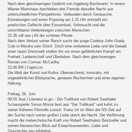
Nach dem gleichnamigen Gedicht von Ingeborg Bachmann: In einem
Wiener Mietshaus durchleben drei Fremde dieselbe Nacht aus
unterschiedlichen Perspektiven. Verbunden durch Geräusche,
Erinnerungen und einen Popsong um 1.31 Uhr entsteht ein
poetisches Geflecht über Einsamkeit, Sehnsucht und die
unsichtbaren Verbindungen zwischen Menschen.
21:35 zdf neo | All die schönen Pferde
Nach dem Verlust seiner Ranch sucht der junge Cowboy John Grady
Cole in Mexiko sein Glück. Doch eine verbotene Liebe und die Gewalt
einer rauen Grenzwelt stellen ihn vor einen gefährlichen Kampf um
Freiheit, Leidenschaft und Überleben. Nach dem gleichnamigen
Roman von Cormac McCarthy.
22:45 BR | Capriccio
Die Welt der Kunst und Kultur. Überraschend, innovativ, mit
ungewöhnlicher Bildsprache, genauen Recherchen und einer eigenen
Haltung.
Freitag, 26. Juni
09:55 3sat | Literatur to go – Der Trafikant von Robert Seethaler
Schauspieler Simon Morzé liest aus "Der Trafikant" und kehrt zu
seiner früheren Filmrolle zurück: Franz irrt im Wien der NS-Zeit auf
der Suche nach seiner großen Liebe durch die Nacht. Die Verfilmung
macht die melancholische Kraft von Robert Seethalers Bestseller und
seinen literarischen Blick auf Erwachsenwerden, Liebe und
Geschichte neu erfahrbar.