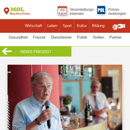
Veranstaltungs-
Polizei-
kalender
meldungen
Wirtschaft
Leben
Sport
Kultur
Bildung
Gesundheit
Freizeit
Dienstleister
Politik
Stellen
Partner
NEWS FREIZEIT