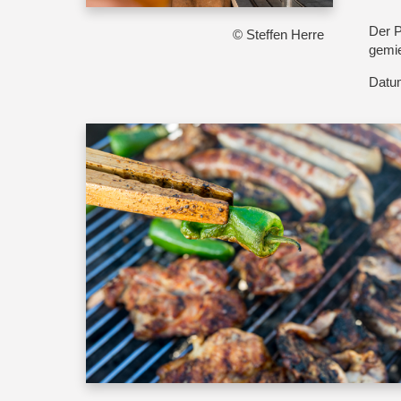
Der P
© Steffen Herre
gemie
Datu