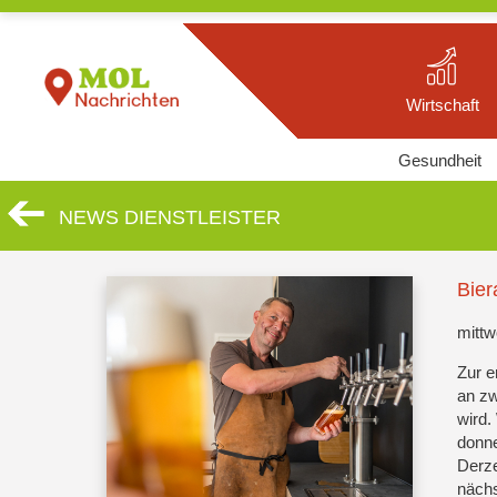
Wirtschaft
Gesundheit
NEWS DIENSTLEISTER
Bier
mittw
Zur e
an zw
wird.
donne
Derze
nächs