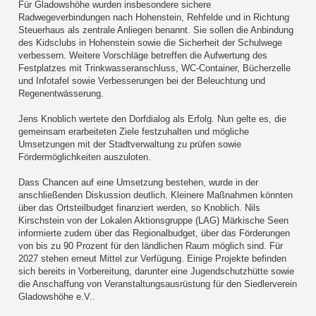
Für Gladowshöhe wurden insbesondere sichere
Radwegeverbindungen nach Hohenstein, Rehfelde und in Richtung
Steuerhaus als zentrale Anliegen benannt. Sie sollen die Anbindung
des Kidsclubs in Hohenstein sowie die Sicherheit der Schulwege
verbessern. Weitere Vorschläge betreffen die Aufwertung des
Festplatzes mit Trinkwasseranschluss, WC-Container, Bücherzelle
und Infotafel sowie Verbesserungen bei der Beleuchtung und
Regenentwässerung.
Jens Knoblich wertete den Dorfdialog als Erfolg. Nun gelte es, die
gemeinsam erarbeiteten Ziele festzuhalten und mögliche
Umsetzungen mit der Stadtverwaltung zu prüfen sowie
Fördermöglichkeiten auszuloten.
Dass Chancen auf eine Umsetzung bestehen, wurde in der
anschließenden Diskussion deutlich. Kleinere Maßnahmen könnten
über das Ortsteilbudget finanziert werden, so Knoblich. Nils
Kirschstein von der Lokalen Aktionsgruppe (LAG) Märkische Seen
informierte zudem über das Regionalbudget, über das Förderungen
von bis zu 90 Prozent für den ländlichen Raum möglich sind. Für
2027 stehen erneut Mittel zur Verfügung. Einige Projekte befinden
sich bereits in Vorbereitung, darunter eine Jugendschutzhütte sowie
die Anschaffung von Veranstaltungsausrüstung für den Siedlerverein
Gladowshöhe e.V..