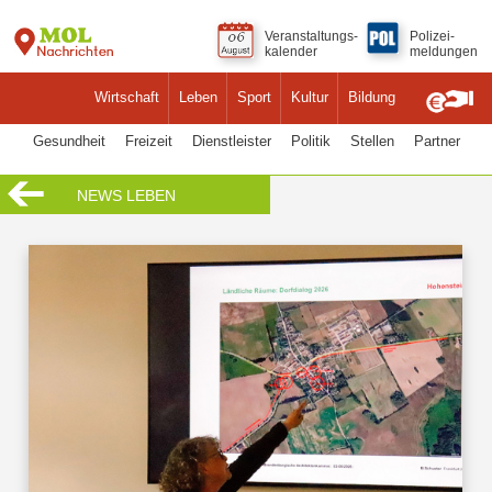
Veranstaltungs-
Polizei-
kalender
meldungen
Wirtschaft
Leben
Sport
Kultur
Bildung
Gesundheit
Freizeit
Dienstleister
Politik
Stellen
Partner
NEWS LEBEN