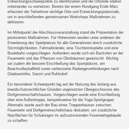
Entwicklungsschwerpunkte zu identifizieren und die Ortsteile stärker
miteinander zu vernetzen. Bereits bei einem Rundgang Ende März
erfassten die Teilnehmer wichtige Orte und Entwicklungspotenziale,
um in anschließenden gemeinsamen Workshops Maßnahmen zu
definieren.
Im Mittelpunkt der Abschlussveranstaltung stand die Präsentation der
priorisierten Maßnahmen. Für Hohenstein wurden unter anderem die
Erweiterung des Spielplatzes für alle Generationen durch zusätzliche
Sitzmöglichkeiten, Fahrradständer, eine Tischtennisplatte und eine
Boulebahn vorgeschlagen. Außerdem wurde sich ein Backofen an der
Feuerwehr und das Pflanzen von Obstbäumen gewünscht. Wichtig
sei zudem die bessere Erschließung des Sportplatzes, ein
Beachvolleyballfeld sowie verbesserte Radwegeverbindungen nach
Gladowshöhe, Garzin und Ruhlsdorf.
Ein besonderer Schwerpunkt lag auf der Nutzung des bislang aus
brandschutzrechtlichen Gründen ungenutzten Obergeschosses des
Dorfgemeinschaftshauses. Vorgeschlagen wurde eine Erschließung
über eine Außentreppe, beispielsweise für die Yoga-Sportgruppe.
Alternativ wurde auch der Bau eines Treppenhauses zwischen
Feuerwehr und Dorfgemeinschaftshaus diskutiert, um zusätzliche
Nutzflächen für Schulungen im aufzustockenden Feuerwehrgebäude
zu schaffen.