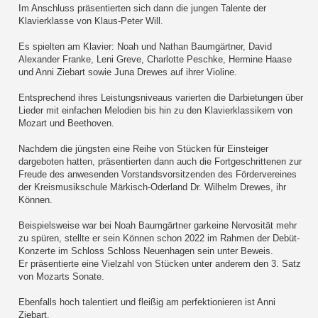
Im Anschluss präsentierten sich dann die jungen Talente der
Klavierklasse von Klaus-Peter Will.
Es spielten am Klavier: Noah und Nathan Baumgärtner, David
Alexander Franke, Leni Greve, Charlotte Peschke, Hermine Haase
und Anni Ziebart sowie Juna Drewes auf ihrer Violine.
Entsprechend ihres Leistungsniveaus varierten die Darbietungen über
Lieder mit einfachen Melodien bis hin zu den Klavierklassikern von
Mozart und Beethoven.
Nachdem die jüngsten eine Reihe von Stücken für Einsteiger
dargeboten hatten, präsentierten dann auch die Fortgeschrittenen zur
Freude des anwesenden Vorstandsvorsitzenden des Fördervereines
der Kreismusikschule Märkisch-Oderland Dr. Wilhelm Drewes, ihr
Können.
Beispielsweise war bei Noah Baumgärtner garkeine Nervosität mehr
zu spüren, stellte er sein Können schon 2022 im Rahmen der Debüt-
Konzerte im Schloss Schloss Neuenhagen sein unter Beweis.
Er präsentierte eine Vielzahl von Stücken unter anderem den 3. Satz
von Mozarts Sonate.
Ebenfalls hoch talentiert und fleißig am perfektionieren ist Anni
Ziebart.