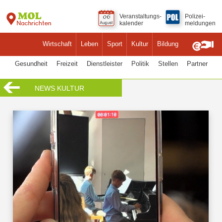
Veranstaltungs-
Polizei-
kalender
meldungen
Wirtschaft
Leben
Sport
Kultur
Bildung
Gesundheit
Freizeit
Dienstleister
Politik
Stellen
Partner
NEWS KULTUR