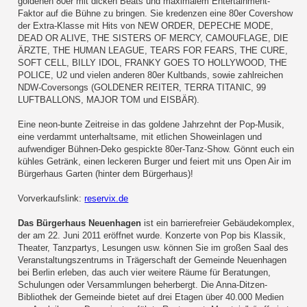
goldenen 80er mit dicken Beats und maximalem Entertainment-
Faktor auf die Bühne zu bringen. Sie kredenzen eine 80er Covershow
der Extra-Klasse mit Hits von NEW ORDER, DEPECHE MODE,
DEAD OR ALIVE, THE SISTERS OF MERCY, CAMOUFLAGE, DIE
ÄRZTE, THE HUMAN LEAGUE, TEARS FOR FEARS, THE CURE,
SOFT CELL, BILLY IDOL, FRANKY GOES TO HOLLYWOOD, THE
POLICE, U2 und vielen anderen 80er Kultbands, sowie zahlreichen
NDW-Coversongs (GOLDENER REITER, TERRA TITANIC, 99
LUFTBALLONS, MAJOR TOM und EISBÄR).
Eine neon-bunte Zeitreise in das goldene Jahrzehnt der Pop-Musik,
eine verdammt unterhaltsame, mit etlichen Showeinlagen und
aufwendiger Bühnen-Deko gespickte 80er-Tanz-Show. Gönnt euch ein
kühles Getränk, einen leckeren Burger und feiert mit uns Open Air im
Bürgerhaus Garten (hinter dem Bürgerhaus)!
Vorverkaufslink:
reservix.de
Das Bürgerhaus Neuenhagen
ist ein barrierefreier Gebäudekomplex,
der am 22. Juni 2011 eröffnet wurde. Konzerte von Pop bis Klassik,
Theater, Tanzpartys, Lesungen usw. können Sie im großen Saal des
Veranstaltungszentrums in Trägerschaft der Gemeinde Neuenhagen
bei Berlin erleben, das auch vier weitere Räume für Beratungen,
Schulungen oder Versammlungen beherbergt. Die Anna-Ditzen-
Bibliothek der Gemeinde bietet auf drei Etagen über 40.000 Medien