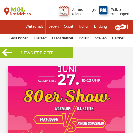
Veranstaltungs-
Polizei-
kalender
meldungen
Wirtschaft
Leben
Sport
Kultur
Bildung
Gesundheit
Freizeit
Dienstleister
Politik
Stellen
Partner
NEWS FREIZEIT