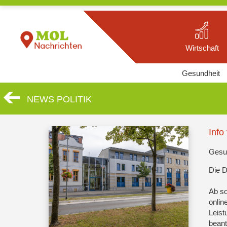
Wirtschaft
Gesundheit
NEWS POLITIK
Info
Gesun
Die D
Ab so
onlin
Leist
beant