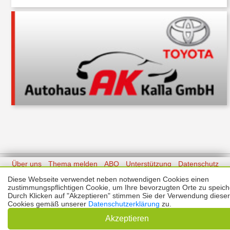
Über uns
Thema melden
ABO
Unterstützung
Datenschutz
Impressum
Diese Webseite verwendet neben notwendigen Cookies einen
zustimmungspflichtigen Cookie, um Ihre bevorzugten Orte zu speich
Durch Klicken auf "Akzeptieren" stimmen Sie der Verwendung dieser
Kontakt
Copyright © 2026 |
Prinzmediaconcept.de
🌙 Dark Mode
Cookies gemäß unserer
Datenschutzerklärung
zu.
Akzeptieren