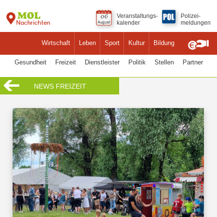
Veranstaltungs-
Polizei-
kalender
meldungen
Wirtschaft
Leben
Sport
Kultur
Bildung
Gesundheit
Freizeit
Dienstleister
Politik
Stellen
Partner
NEWS FREIZEIT