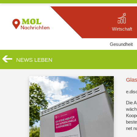
Wirtschaft
Gesundheit
NEWS LEBEN
Glas
e.dis
Die A
wächs
Koope
beste
net n