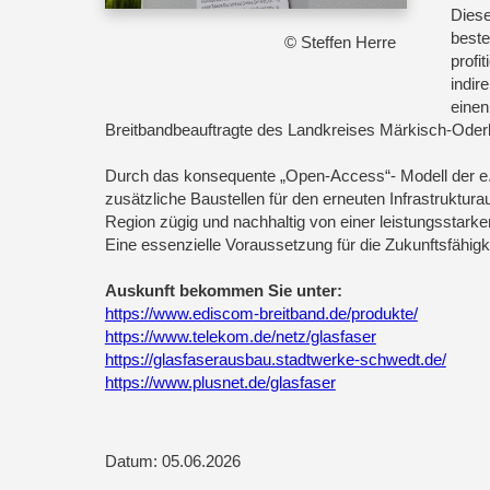
Diese
beste
© Steffen Herre
profi
indir
einen
Breitbandbeauftragte des Landkreises Märkisch-Oder
Durch das konsequente „Open-Access“- Modell der e.d
zusätzliche Baustellen für den erneuten Infrastruktur
Region zügig und nachhaltig von einer leistungsstarke
Eine essenzielle Voraussetzung für die Zukunftsfähigk
Auskunft bekommen Sie unter:
https://www.ediscom-breitband.de/produkte/
https://www.telekom.de/netz/glasfaser
https://glasfaserausbau.stadtwerke-schwedt.de/
https://www.plusnet.de/glasfaser
Datum: 05.06.2026