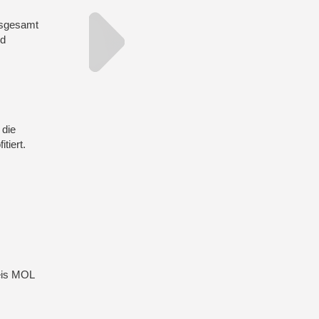
Insgesamt
nd
 die
tiert.
eis MOL