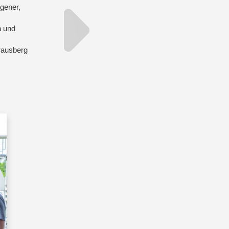
gener,
n und
trausberg