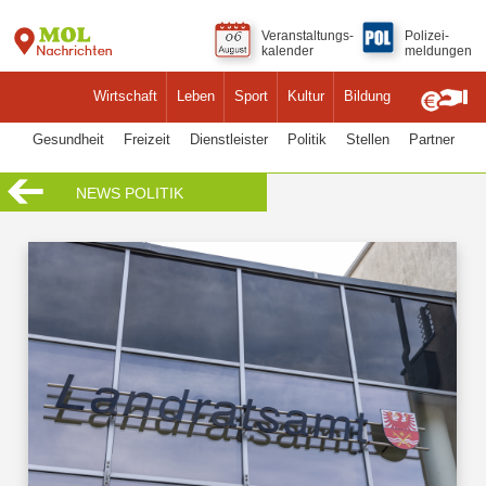
Veranstaltungs-
Polizei-
kalender
meldungen
Wirtschaft
Leben
Sport
Kultur
Bildung
Gesundheit
Freizeit
Dienstleister
Politik
Stellen
Partner
NEWS POLITIK