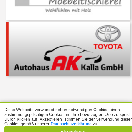
Über uns
Thema melden
ABO
Unterstützung
Datenschutz
Diese Webseite verwendet neben notwendigen Cookies einen
zustimmungspflichtigen Cookie, um Ihre bevorzugten Orte zu speich
Impressum
Durch Klicken auf "Akzeptieren" stimmen Sie der Verwendung dieser
Cookies gemäß unserer
Datenschutzerklärung
zu.
Kontakt
Copyright © 2026 |
Prinzmediaconcept.de
🌙 Dark Mode