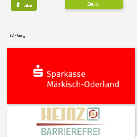
⇑
Zurück
Teilen
Werbung