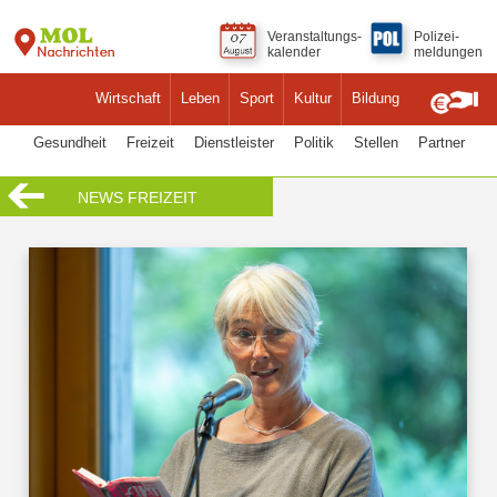
Veranstaltungs-
Polizei-
kalender
meldungen
Wirtschaft
Leben
Sport
Kultur
Bildung
Gesundheit
Freizeit
Dienstleister
Politik
Stellen
Partner
NEWS FREIZEIT