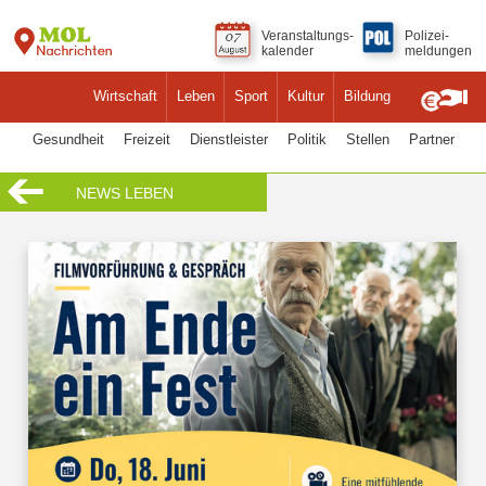
Veranstaltungs-
Polizei-
kalender
meldungen
Wirtschaft
Leben
Sport
Kultur
Bildung
Gesundheit
Freizeit
Dienstleister
Politik
Stellen
Partner
NEWS LEBEN