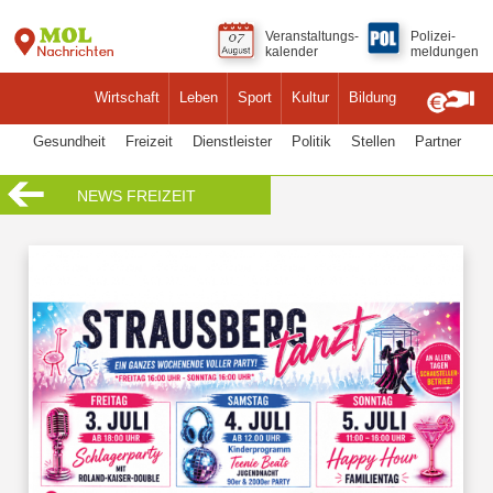
Veranstaltungs-
Polizei-
kalender
meldungen
Wirtschaft
Leben
Sport
Kultur
Bildung
Gesundheit
Freizeit
Dienstleister
Politik
Stellen
Partner
NEWS FREIZEIT