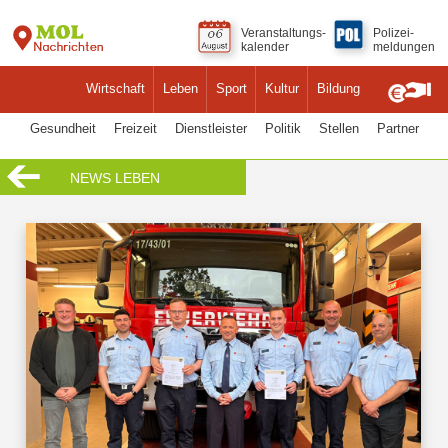
Veranstaltungs-
Polizei-
kalender
meldungen
Wirtschaft
Leben
Sport
Kultur
Bildung
Gesundheit
Freizeit
Dienstleister
Politik
Stellen
Partner
NEWS LEBEN