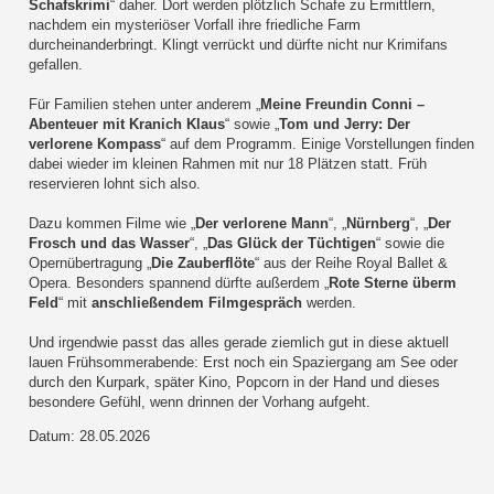
Schafskrimi
“ daher. Dort werden plötzlich Schafe zu Ermittlern,
nachdem ein mysteriöser Vorfall ihre friedliche Farm
durcheinanderbringt. Klingt verrückt und dürfte nicht nur Krimifans
gefallen.
Für Familien stehen unter anderem „
Meine Freundin Conni –
Abenteuer mit Kranich Klaus
“ sowie „
Tom und Jerry: Der
verlorene Kompass
“ auf dem Programm. Einige Vorstellungen finden
dabei wieder im kleinen Rahmen mit nur 18 Plätzen statt. Früh
reservieren lohnt sich also.
Dazu kommen Filme wie „
Der verlorene Mann
“, „
Nürnberg
“, „
Der
Frosch und das Wasser
“, „
Das Glück der Tüchtigen
“ sowie die
Opernübertragung „
Die Zauberflöte
“ aus der Reihe Royal Ballet &
Opera. Besonders spannend dürfte außerdem „
Rote Sterne überm
Feld
“ mit
anschließendem Filmgespräch
werden.
Und irgendwie passt das alles gerade ziemlich gut in diese aktuell
lauen Frühsommerabende: Erst noch ein Spaziergang am See oder
durch den Kurpark, später Kino, Popcorn in der Hand und dieses
besondere Gefühl, wenn drinnen der Vorhang aufgeht.
Datum: 28.05.2026