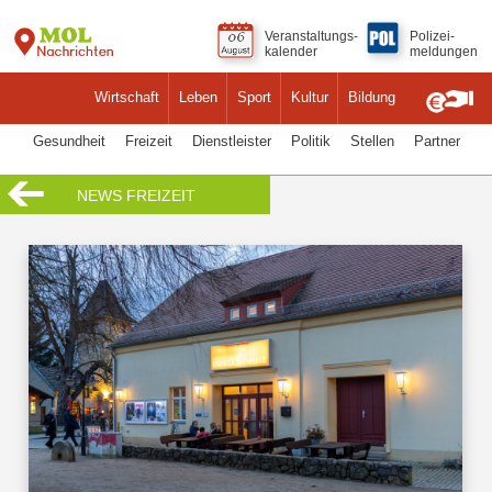
Veranstaltungs-
Polizei-
kalender
meldungen
Wirtschaft
Leben
Sport
Kultur
Bildung
Gesundheit
Freizeit
Dienstleister
Politik
Stellen
Partner
NEWS FREIZEIT